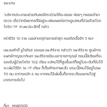
รพ.แทน
"แต่หากประชาชนช่วยกันลดอัตราป่วยให้ชะลอลง ค่อยๆ ทยอยเข้ามา
ตรวจ เชื่อว่าทรัพยากรที่มีอยู่จะเพียงพอต่อการดูแลคนที่ป่วยด้วยโรค
โควิด-19" ศ.นพ.ประสิทธิ์ กล่าว
คร่าชีวิต 10 ราย เผยสาเหตุตายรายล่าสุด หมอติดเชื้ออีก 3 คน!
นพ.มนศักดิ์ ชูโชติรส รองผอ.รพ.ศิริราช กล่าวว่า รพ.ศิริราช ศูนย์การ
แพทย์กาญจนาภิเษก รพ.ศิริราชปิยะมหาราชการุณย์ ตอนนี้มีเตียงที่จะ
รองรับผู้ป่วยโควิด 102 เตียง แต่คนไข้ก็สูงขึ้นแต่ก็อยู่ในระดับที่รับได้
จะเพิ่มได้อีก 16-17 เตียง ก็เต็มศักยภาพแล้ว ขณะนี้มีคนไข้อยู่ในรพ.
70 คน อาการหนัก 6 คน หากคนไข้เพิ่มขึ้นก็อาจจะต้องขยายไปสู่
มาตรการต่อไป
ที่มา :
KHAOSOD