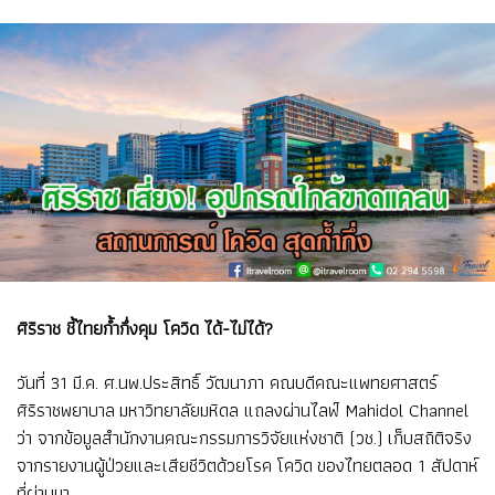
ศิริราช ชี้ไทยก้ำกึ่งคุม โควิด ได้-ไม่ได้?
วันที่ 31 มี.ค. ศ.นพ.ประสิทธิ์ วัฒนาภา คณบดีคณะแพทยศาสตร์
ศิริราชพยาบาล มหาวิทยาลัยมหิดล แถลงผ่านไลฟ์ Mahidol Channel
ว่า จากข้อมูลสำนักงานคณะกรรมการวิจัยแห่งชาติ (วช.) เก็บสถิติจริง
จากรายงานผู้ป่วยและเสียชีวิตด้วยโรค โควิด ของไทยตลอด 1 สัปดาห์
ที่ผ่านมา