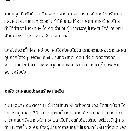
โดยสรุปเมื่อวันที่ 30 มี.ค.พบว่า จากหลายมาตรการที่ออกโดยรัฐบาล
และหน่วยงานต่างๆ ช่วยกัน ทำให้ขณะนี้ถือว่า สถานการณ์ของไทย
ทำได้สำเร็จในระดับหนึ่ง คือ จำนวนผู้ป่วยยังอยู่ในระดับใกล้เคียงกับ
ศักยภาพระบบการดูแลรักษาพยาบาล
แต่ยังถือว่าก้ำกึ่งระหว่างจะคุมได้กับคุมไม่ได้ เรามีความเสี่ยงขาดแคลน
อุปกรณ์ต่างๆ เพราะขณะนี้ปริ่มที่จะขาดแคลน สิ่งที่ขอคือการลด
จำนวนคนไข้ โดยประชาชนทุกคนต้องหยุดอยู่บ้าน หยุดเชื้อ เพื่อชาติ
อย่างจริงจัง
ใกล้ขาดแคลนอุปกรณ์รักษา โควิด
วันนี้ เฉพาะ รพ.ศิริราช มีผู้ป่วยเข้ามาเพิ่มอย่างต่อเนื่อง โดยมีผู้ป่วย โค
วิด ที่รับดูแลอยู่ 70 ราย จำนวนนี้อาการหนัก 6 ราย ถือปริ่มมากที่จะ
ขาดแคลนทรัพยากรในการดูแล เมื่อถึงจุดที่เตียงเต็มอาจต้องเข้าสู่การ
ดำเนินการขั้น 2 คือ ย้ายผู้ป่วยอาการน้อยไปแอดมิทในพื้นที่ที่จัดหานอก