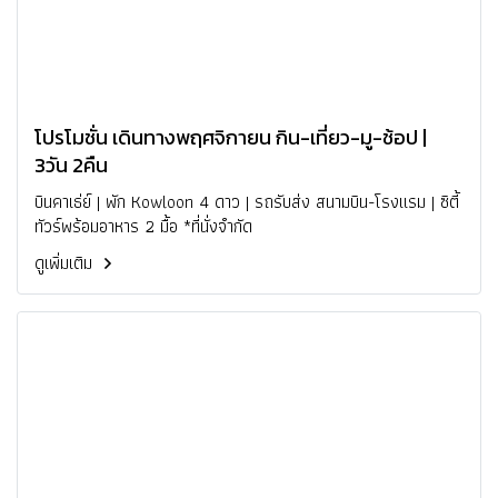
โปรโมชั่น เดินทางพฤศจิกายน กิน-เที่ยว-มู-ช้อป |
3วัน 2คืน
บินคาเธ่ย์ | พัก Kowloon 4 ดาว | รถรับส่ง สนามบิน-โรงแรม | ซิตี้
ทัวร์พร้อมอาหาร 2 มื้อ *ที่นั่งจำกัด
ดูเพิ่มเติม