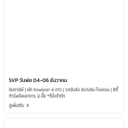
SVP วันพ่อ 04-06 ธันวาคม
บินคาเธ่ย์ | พัก Kowloon 4 ดาว | รถรับส่ง สนามบิน-โรงแรม | ซิตี้
ทัวร์พร้อมอาหาร 2 มื้อ *ที่นั่งจำกัด
ดูเพิ่มเติม