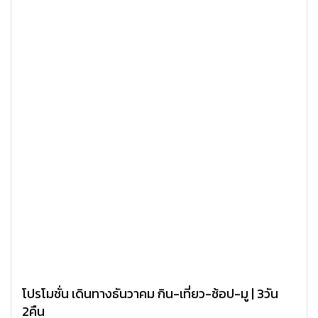
โปรโมชั่น เดินทางธันวาคม กิน-เที่ยว-ช้อป-มู | 3วัน
2คืน