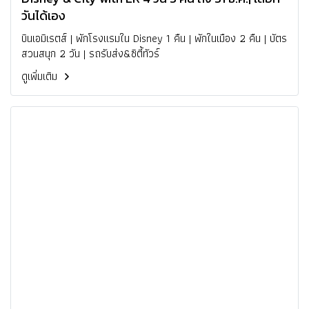
วันได้เอง
บินเอมิเรตส์ | พักโรงแรมใน Disney 1 คืน | พักในเมือง 2 คืน | บัตร
สวนสนุก 2 วัน | รถรับส่ง&ซิตี้ทัวร์
ดูเพิ่มเติม