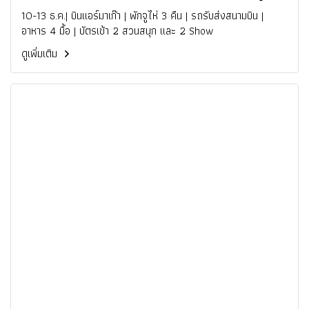
10-13 ธ.ค.| บินแอร์มาเก๊า | พักจูไห่ 3 คืน | รถรับส่งสนามบิน |
อาหาร 4 มื้อ | บัตรเข้า 2 สวนสนุก และ 2 Show
ดูเพิ่มเติม