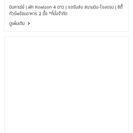
บินคาเธ่ย์ | พัก Kowloon 4 ดาว | รถรับส่ง สนามบิน-โรงแรม | ซิตี้
ทัวร์พร้อมอาหาร 2 มื้อ *ที่นั่งจำกัด
ดูเพิ่มเติม