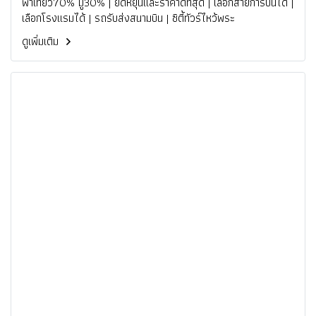
พาเที่ยว70% มู30% | ยึดหยุ่นและราคาดีที่สุด | เลือกสายการบินได้ |
เลือกโรงแรมได้ | รถรับส่งสนามบิน | ซิตี้ทัวร์ไหว้พระ
ดูเพิ่มเติม