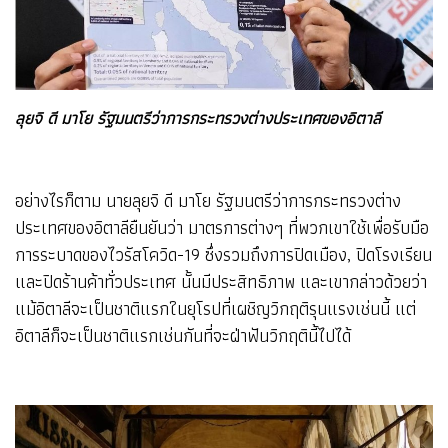
ลุยจิ ดี มาโย รัฐมนตรีว่าการกระทรวงต่างประเทศของอิตาลี
อย่างไรก็ตาม นายลุยจิ ดี มาโย รัฐมนตรีว่าการกระทรวงต่าง
ประเทศของอิตาลียืนยันว่า มาตรการต่างๆ ที่พวกเขาใช้เพื่อรับมือ
การระบาดของไวรัสโควิด-19 ซึ่งรวมถึงการปิดเมือง, ปิดโรงเรียน
และปิดร้านค้าทั่วประเทศ นั้นมีประสิทธิภาพ และเขากล่าวด้วยว่า
แม้อิตาลีจะเป็นชาติแรกในยุโรปที่เผชิญวิกฤติรุนแรงเช่นนี้ แต่
อิตาลีก็จะเป็นชาติแรกเช่นกันที่จะฝ่าฟันวิกฤตินี้ไปได้