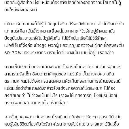
บอกกับผู้สือข่าว บ่งชี้เหมือนต้องการปลีกตัวเองออกจากนโยบายไม่กู้
ยืมใหม่ของเยอรมนี
แม้ยอมรับเธอเองก็ไม่รู้ว่าวิกฤตโควิด-19จะมีพัฒนาการไปในทิศทางใด
แต่ แมร์เคิล เน้นย้ำว่าความเสี่ยงนั้นมหาศาล "ไวรัสอยู่ข้างนอกนั่น
ปัจจุบันประชาชนยังไม่มีภูมิคุ้มกัน ไม่มีวัคซีนหรือไม่มีวิธีรักษา
เปอร์เซ็นต์จึงค่อนข้างสูง พวกผู้เชี่ยวชาญบอกว่าจะมีผู้ติดเชื้อสูงระดับ
60-70% ของประชากร ตราบใดที่มันยังเป็นแบบนี้อยู่" เธอกล่าว
ความเห็นดังกล่าวเรียกเสียงวิพากษ์วิจารณ์ทันควันจากนายกรัฐมนตรี
สาธารณรัฐเช็ก ซึ่งบอกว่าคำพูดของ แมร์เคิล นั้นอาจก่อความตื่น
ตระหนก "ผมไม่ต้องการแสดงความคิดเห็นต่อสถานการณ์ในเยอรมนี
แม้ผมเชื่อว่าคำแถลงดังกล่าวรังแต่จะก่อความตื่นตระหนก ไม่ต้อง
สงสัยเลยว่า ไม่ว่าจะเป็นเช่นไร เราจะใช้มาตรการที่แข็งขันรับมือกับ
กรณีเจอกับสถานการณ์เลวร้ายที่สุด"
จากข้อมูลของสถาบันควบคุมโรคติดต่อ Robert Koch เยอรมนียืนยัน
พบผู้เสียชีวิตเกี่ยวกับไวรัสโคโรนาสายพันธุ์ใหม่ 3 รายและผู้ติดเชื้อ