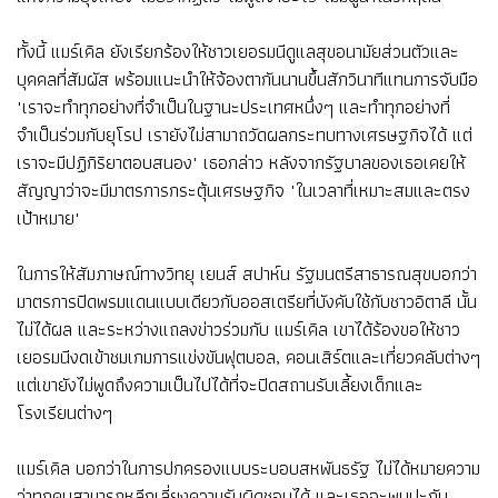
ทั้งนี้ แมร์เคิล ยังเรียกร้องให้ชาวเยอรมนีดูแลสุขอนามัยส่วนตัวและ
บุคคลที่สัมผัส พร้อมแนะนำให้จ้องตากันนานขึ้นสักวินาทีแทนการจับมือ
"เราจะทำทุกอย่างที่จำเป็นในฐานะประเทศหนึ่งๆ และทำทุกอย่างที่
จำเป็นร่วมกับยุโรป เรายังไม่สามาถวัดผลกระทบทางเศรษฐกิจได้ แต่
เราจะมีปฏิกิริยาตอบสนอง" เธอกล่าว หลังจากรัฐบาลของเธอเคยให้
สัญญาว่าจะมีมาตรการกระตุ้นเศรษฐกิจ "ในเวลาที่เหมาะสมและตรง
เป้าหมาย"
ในการให้สัมภาษณ์ทางวิทยุ เยนส์ สปาห์น รัฐมนตรีสาธารณสุขบอกว่า
มาตรการปิดพรมแดนแบบเดียวกับออสเตรียที่บังคับใช้กับชาวอิตาลี นั้น
ไม่ได้ผล และระหว่างแถลงข่าวร่วมกับ แมร์เคิล เขาได้ร้องขอให้ชาว
เยอรมนีงดเข้าชมเกมการแข่งขันฟุตบอล, คอนเสิร์ตและเที่ยวคลับต่างๆ
แต่เขายังไม่พูดถึงความเป็นไปได้ที่จะปิดสถานรับเลี้ยงเด็กและ
โรงเรียนต่างๆ
แมร์เคิล บอกว่าในการปกครองแบบระบอบสหพันธรัฐ ไม่ได้หมายความ
ว่าทุกคนสามารถหลีกเลี่ยงความรับผิดชอบได้ และเธอจะพบปะกับ