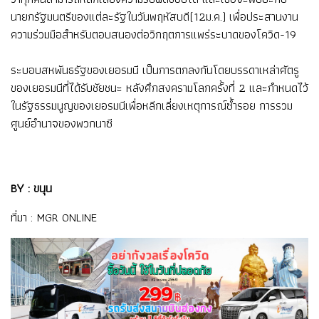
นายกรัฐมนตรีของแต่ละรัฐในวันพฤหัสบดี(12ม.ค.) เพื่อประสานงาน
ความร่วมมือสำหรับตอบสนองต่อวิกฤตการแพร่ระบาดของโควิด-19
ระบอบสหพันธรัฐของเยอรมนี เป็นการตกลงกันโดยบรรดาเหล่าศัตรู
ของเยอรมนีที่ได้รับชัยชนะ หลังศึกสงครามโลกครั้งที่ 2 และกำหนดไว้
ในรัฐธรรมนูญของเยอรมนีเพื่อหลีกเลี่ยงเหตุการณ์ซ้ำรอย การรวม
ศูนย์อำนาจของพวกนาซี
BY : ขนุน
ที่มา :
MGR ONLINE