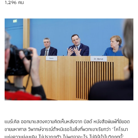
1,296 คน
แมร์เคิล ออกมาแสดงความคิดเห็นหลังจาก บิลด์ หนังสือพิมพ์ที่มียอด
ขายมหาศาล วิพากษ์จารณ์ตำหนิเธอในสิ่งที่พวกเขาเรียกว่า "โคโรนา
แห่งความยุ่งเหยิง ไม่ปรากฏตัว ไม่พูดจาอะไร ไม่มีผู้นำในวิกฤตนี้"