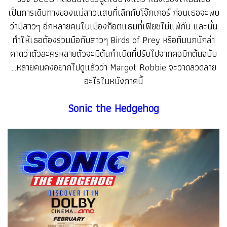
เป็นการเดินทางของแม่สาวแสบที่เลิกกับโจ๊กเกอร์ ก่อนเธอจะพบ
ว่ามีสาวๆ อีกหลายคนในเมืองก็อตแธมที่เฟียซไม่แพ้กัน และนั่น
ทำให้เธอต้องร่วมมือกับสาวๆ Birds of Prey หรือทีมนกนักล่า
คาดว่าตัวละครหลายตัวจะมีต้นกำเนิดที่ปรับไปจากคอมิกต้นฉบับ
…หลายคนคงอยากไปดูแล้วว่า Margot Robbie จะวาดลวดลาย
อะไรในหนังภาคนี้
Sonic the Hedgehog