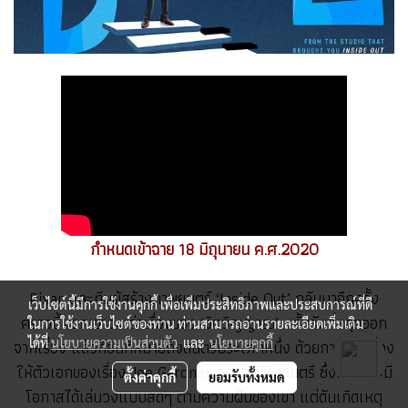
กำหนดเข้าฉาย 18 มิถุนายน ค.ศ.2020
Pixar และทีมผู้สร้างภาพยนตร์ ‘Inside Out’ กลับมาอีกครั้ง
เว็บไซต์นี้มีการใช้งานคุกกี้ เพื่อเพิ่มประสิทธิภาพและประสบการณ์ที่ดี
คราวนี้พวกเขาจะเล่าเรื่องของ ‘จิตวิญญาณ’ …ทั้งอันที่หลุดออก
ในการใช้งานเว็บไซต์ของท่าน ท่านสามารถอ่านรายละเอียดเพิ่มเติม
จากเรื่อง แล้วก็อันที่หมายถึงดนตรีประเภทหนึ่ง ด้วยการเดินเรื่อง
ได้ที่
นโยบายความเป็นส่วนตัว
และ
นโยบายคุกกี้
ให้ตัวเอกของเรื่อง Joe Gardner ครูสอนวิชาดนตรี ซึ่งกำลังจะมี
ตั้งค่าคุกกี้
ยอมรับทั้งหมด
โอกาสได้เล่นวงแบบสดๆ ตามความฝันของเขา แต่ดันเกิดเหตุ