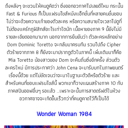
ถึงหลังๆ จะชวนให้คนดูคิดว่า ซิ่งออกอวกาศไปเลยดีไหม กระนั้น
Fast & Furious ก็เป็นแฟรนไชส์หนังแอ็กชั่นที่หลายคนชื่นชอบ
ไม่ว่าจะด้วยความเก๋าของตัวละคร หรือความสบายใจเวลาไปดูที่
ไม่ต้องแคร์กฎฟิสิกส์อะไรเท่าใดนัก เนื้อหาของภาค 9 นี้ยังไม่มี
รายละเอียดออกมามาก นอกจากการยืนยันว่า ตัวละครหลักอย่าง
Dom Dominic Toretto จะกลับมาครบทีม รวมไปถึง Cipher
ตัวร้ายจากภาค 8 ก็ยังจะมาปรากฏตัวในภาคนี้ เพิ่มเติมมาก็คือ
Mia Toretto น้องสาวของ Dom จะคืนถิ่นซิ่งอีกครั้ง ส่วนตัว
ละครใหม่ มีการประกาศว่า John Cena จะมารับบทในภาพยนตร์
เรื่องนี้ด้วย แต่ไม่ชัดเจนว่าจะมาในฐานะตัวดีหรือตัวร้าย และ
สำหรับคนที่ชอบแฟรนไชส์นี้ พวกเขาก็วางแผนสร้างภาค 10 กับ
ภาคสปินออฟอื่นๆ รอแล้ว …เพราะฉะนั้นการสาดดริฟต์ในห้วง
อวกาศอาจจะเกิดขึ้นเร็วกว่าที่คนดูคาดไว้ก็เป็นได้
Wonder Woman 1984