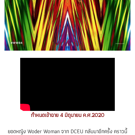
กำหนดเข้าฉาย 4 มิถุนายน ค.ศ.2020
ยอดหญิง Woder Woman จาก DCEU กลับมาอีกครั้ง คราวนี้