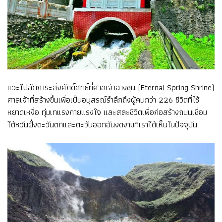
แวะไปสักการะสิ่งศักดิ์สิทธิ์ที่ศาลเจ้าฉางชุน (Eternal Spring Shrine)
ศาลเจ้าที่สร้างขึ้นเพื่อเป็นอนุสรณ์รำลึกถึงผู้คนกว่า 226 ชีวิตที่ใช้
หยาดเหงื่อ ทุ่มเทแรงกายแรงใจ และสละชีวิตเพื่อก่อสร้างถนนเชื่อม
ไต้หวันฝั่งตะวันตกและตะวันออกอันงดงามที่เราได้เห็นในปัจจุบัน