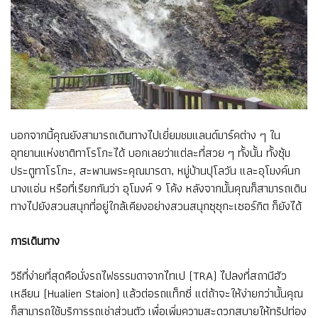
นอกจากนี้คุณยังสามารถเดินทางไปเยี่ยมชมแลนด์มาร์คต่าง ๆ ใน
อุทยานแห่งชาติทาโรโกะได้ บอกเลยว่าแต่ละที่สวย ๆ ทั้งนั้น ทั้งซุ้ม
ประตูทาโรโกะ, สะพานพระคุณมารดา, หมู่บ้านปุโลวัน และอุโมงค์นก
นางแอ่น หรือที่เรียกกันว่า อุโมงค์ 9 โค้ง หลังจากนั้นคุณก็สามารถเดิน
ทางไปยังสวนสนุกที่อยู่ใกล้เคียงอย่างสวนสนุกซุซุกะเซอร์กิต ก็ยังได้
การเดินทาง
วิธีที่ง่ายที่สุดคือนั่งรถไฟธรรมดาจากไทเป (TRA) ไปลงที่สถานีฮัว
เหลียน (Hualien Staion) แล้วต่อรถแท็กซี่ แต่ถ้าจะให้ง่ายกว่านั้นคุณ
ก็สามารถใช้บริการรถเช่าส่วนตัว เพื่อเพิ่มความสะดวกสบายให้ทริปท่อง