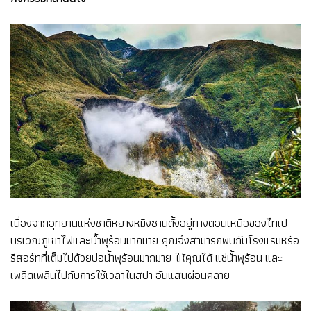
เนื่องจากอุทยานแห่งชาติหยางหมิงซานตั้งอยู่ทางตอนเหนือของไทเป
บริเวณภูเขาไฟและน้ำพุร้อนมากมาย คุณจึงสามารถพบกับโรงแรมหรือ
รีสอร์ทที่เต็มไปด้วยบ่อน้ำพุร้อนมากมาย ให้คุณได้ แช่น้ำพุร้อน และ
เพลิดเพลินไปกับการใช้เวลาในสปา อันแสนผ่อนคลาย