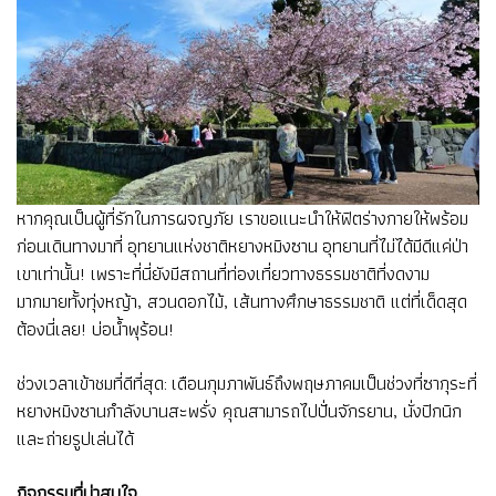
หากคุณเป็นผู้ที่รักในการผจญภัย เราขอแนะนำให้ฟิตร่างกายให้พร้อม
ก่อนเดินทางมาที่ อุทยานแห่งชาติหยางหมิงซาน อุทยานที่ไม่ได้มีดีแค่ป่า
เขาเท่านั้น! เพราะที่นี่ยังมีสถานที่ท่องเที่ยวทางธรรมชาติที่งดงาม
มากมายทั้งทุ่งหญ้า, สวนดอกไม้, เส้นทางศึกษาธรรมชาติ แต่ที่เด็ดสุด
ต้องนี่เลย! บ่อน้ำพุร้อน!
ช่วงเวลาเข้าชมที่ดีที่สุด: เดือนกุมภาพันธ์ถึงพฤษภาคมเป็นช่วงที่ซากุระที่
หยางหมิงซานกำลังบานสะพรั่ง คุณสามารถไปปั่นจักรยาน, นั่งปิกนิก
และถ่ายรูปเล่นได้
กิจกรรมที่น่าสนใจ