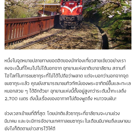
หนึ่งในจุดหมายปลายทางยอดฮิตของนักท่องเที่ยวสายเขียวอย่างเรา
คงจะเป็นที่ไหนไปไม่ได้นอกจาก อุทยานแห่งชาติเขาอาลีซาน สถานที่
ไฮไลท์ในการชมซากุระที่ไม่ได้ไปถือว่าพลาด แต่จะบอกว่านอกจากจุด
ชมซากุระแล้ว คุณยังสามารถมาชมทิวทัศน์ของพระอาทิตย์ขึ้นและทะเล
หมอกสวย ๆ ได้อีกด้วย! อุทยานแห่งนี้ตั้งอยู่สูงกว่าระดับน้ำทะเลถึง
2,700 เมตร ดังนั้นเรื่องของอากาศไม่ต้องพูดถึง หนาวจนฟิน!
ช่วงเวลาเข้าชมที่ดีที่สุด: โดยปกติแล้วซากุระที่อาลีซานจะบานช่วง
มีนาคม และจะมีการจัดงานเทศกาลชมซากุระในเดือนมีนาคมถึงเมษายน
ยังไงก็ติดตามข่าวสารไว้ให้ดี