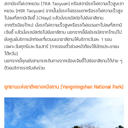
สถานีรถไฟเถาหยวน (TRA Taoyuan) หรือสถานีรถไฟความเร็วสูงเถา
หยวน (HSR Taoyuan) จากนั้นนั่งรถไฟธรรมดาหรือรถไฟความเร็วสูง
ไปลงที่สถานีเจียอี้ (Chiayi) แล้วนั่งรถบัสต่อไปยังอาลีซาน
จากตัวเมืองไทเป: นั่งรถไฟความเร็วสูงหรือรถไฟธรรมดาไปลงที่สถานี
เจียอี้ แล้วนั่งรถบัสต่อไปยังอาลีซาน นอกจากนี้ยังมีรถบัสจากไทเปไป
ยังศูนย์บริการนักท่องเที่ยวบนเขาอาลีซานให้บริการวันละ 1 รอบ
เฉพาะวันศุกร์และวันเสาร์ (การจองตั๋วล่วงหน้าต้องใช้บัตรประชาชน
ไต้หวัน)
นอกจากนี้คุณยังสามารถเดินทางจากเมืองเจียอี้ไปยังอาลีซานได้ง่าย ๆ
ด้วยบริการรถรับส่งร่วม
อุทยานแห่งชาติหยางหมิงซาน (Yangmingshan National Park)