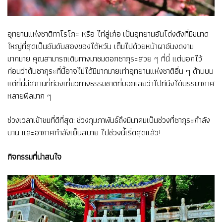
อุทยานแห่งชาติทาโรโกะ หรือ ไท่ลู่เก๋อ เป็นอุทยานอันโด่งดังที่มีขนาด
ใหญ่ที่สุดเป็นอันดับสองของไต้หวัน เต็มไปด้วยหน้าผาอันงดงาม
มากมาย คุณสามารถเดินทางมาชมดอกซากุระสวย ๆ ที่นี่ แต่บอกไว้
ก่อนว่าต้นซากุระที่นี้อาจไม่ได้มีมากมายเท่าอุทยานแห่งชาติอื่น ๆ ด้านบน
แต่ที่นี่มีสถานที่ท่องเที่ยวทางธรรมชาติที่บอกเลยว่าไปทีนึงได้บรรยากาศ
หลายฟีลมาก ๆ
ช่วงเวลาเข้าชมที่ดีที่สุด: ช่วงกุมภาพันธ์ถึงมีนาคมเป็นช่วงที่ซากุระกำลัง
บาน และอากาศกำลังเย็นสบาย ไปช่วงนี้เริ่ดสุดแล้ว!
กิจกรรมที่น่าสนใจ