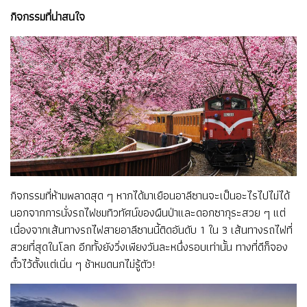
กิจกรรมที่น่าสนใจ
กิจกรรมที่ห้ามพลาดสุด ๆ หากได้มาเยือนอาลีซานจะเป็นอะไรไปไม่ได้
นอกจากการนั่งรถไฟชมทิวทัศน์ของผืนป่าและดอกซากุระสวย ๆ แต่
เนื่องจากเส้นทางรถไฟสายอาลีซานนี้ติดอันดับ 1 ใน 3 เส้นทางรถไฟที่
สวยที่สุดในโลก อีกทั้งยังวิ่งเพียงวันละหนึ่งรอบเท่านั้น ทางที่ดีก็จอง
ตั๋วไว้ตั้งแต่เนิ่น ๆ ช้าหมดนกไม่รู้ตัว!