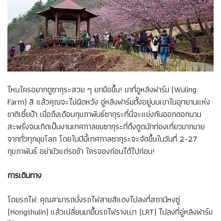
ไหนใครอยากดูซากุระสวย ๆ ยกมือขึ้น! มาที่อูหลิงฟาร์ม (Wuling
Farm) สิ แล้วคุณจะไม่ผิดหวัง อู่หลิงฟาร์มตั้งอยู่บนเขาในอุทยานแห่ง
ชาติเซี๋ยป้า เมื่อถึงเดือนกุมภาพันธ์ซากุระที่นี่จะแข่งกันออกดอกบาน
สะพรั่งจนเกิดเป็นงานเทศกาลชมซากุระที่ดึงดูดนักท่องเที่ยวมากมาย
จากทั่วทุกมุมโลก โดยในปีนี้เทศกาลซากุระจะจัดขึ้นในวันที่ 2-27
กุมภาพันธ์ อย่ามัวแต่รอช้า ใครจองก่อนได้ไปก่อน!
การเดินทาง
โดยรถไฟ: คุณสามารถนั่งรถไฟสายสีแดงไปลงที่สถานีหงซู่
(Hongshulin) แล้วเปลี่ยนมาขึ้นรถไฟรางเบา (LRT) ไปลงที่อู่หลิงฟาร์ม