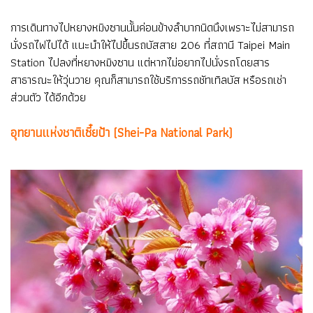
การเดินทางไปหยางหมิงซานนั้นค่อนข้างลำบากนิดนึงเพราะไม่สามารถ
นั่งรถไฟไปได้ แนะนำให้ไปขึ้นรถบัสสาย 206 ที่สถานี Taipei Main
Station ไปลงที่หยางหมิงซาน แต่หากไม่อยากไปนั่งรถโดยสาร
สาธารณะให้วุ่นวาย คุณก็สามารถใช้บริการรถชัทเทิลบัส หรือรถเช่า
ส่วนตัว ได้อีกด้วย
อุทยานแห่งชาติเซี๋ยป้า (Shei-Pa National Park)