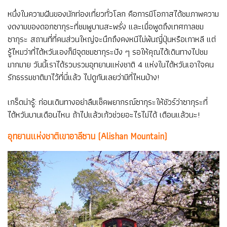
หนึ่งในความฝันของนักท่องเที่ยวทั่วโลก คือการมีโอกาสได้ชมภาพความ
งดงามของดอกซากุระที่ชมพูบานสะพรั่ง และเมื่อพูดถึงเทศกาลชม
ซากุระ สถานที่ที่คนส่วนใหญ่จะนึกถึงคงหนีไม่พ้นญี่ปุ่นหรือเกาหลี แต่
รู้ไหมว่าที่ไต้หวันเองก็มีจุดชมซากุระปัง ๆ รอให้คุณได้เดินทางไปชม
มากมาย วันนี้เราได้รวบรวมอุทยานแห่งชาติ 4 แห่งในไต้หวันเอาใจคน
รักธรรมชาติมาไว้ที่นี่แล้ว ไปดูกันเลยว่ามีที่ไหนบ้าง!
เกร็ดน่ารู้: ก่อนเดินทางอย่าลืมเช็คพยากรณ์ซากุระให้ชัวร์ว่าซากุระที่
ไต้หวันบานเดือนไหน ถ้าไปแล้วเก้วช่วยอะไรไม่ได้ เตือนแล้วนะ!
อุทยานแห่งชาติเขาอาลีซาน (Alishan Mountain)