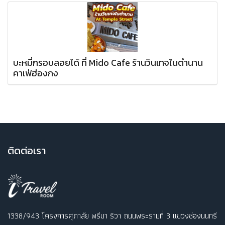
บะหมี่กรอบลอยได้ ที่ Mido Cafe ร้านวินเทจในตำนาน
คาเฟ่ฮ่องกง
ติ
ดต่อเรา
1338/943 โครงการศุภาลัย พรีมา ริวา ถนนพระรามที่ 3 แขวงช่องนนทรี