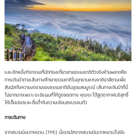
และอีกหนึ่งกิจกรรมที่นักท่องเที่ยวสายธรรมชาติตัวจริงห้ามพลาดคือ
การเดินป่าตามเส้นทางศึกษาธรรมชาติในอุทยานแห่งชาติอาลีซานเพื่อ
สัมผัสถึงความงดงามของธรรมชาติอันอุดมสมบูรณ์ เส้นทางเดินป่าที่นี่
ไม่ยากมากเพราะจะมีแผนที่ให้ดูตลอดทาง คุณจะได้สูดอากาศบริสุทธิ์
ให้เต็มปอดและดื่มด่ำกับความเงียบสงบรอบตัว
การเดินทาง
จากสนามบินเถาหยวน (TPE): นั่งรถบัสจากสนามบินเถาหยวนไปยัง