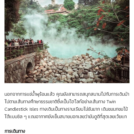
นอกจากการแช่น้ำพุร้อนแล้ว คุณยังสามารถสนุกสนานไปกับการเดินป่า
ไปตามเส้นทางศึกษาธรรมชาติซึ่งเป็นไฮไลท์อย่างเส้นทาง Twin
Candlestick Isles ทางเดินเป็นทางราบเรียบไม่ชันมาก เดินชมนกชมไม้
ได้แบบชิล ๆ แถมอากาศยังเย็นสบายบอกเลยว่ามันดูดีที่สุดเลยเว้ยแก
การเดินทาง