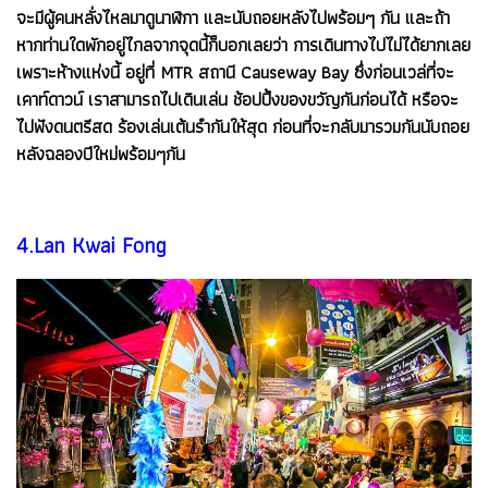
จะมีผู้คนหลั่งไหลมาดูนาฬิกา และนับถอยหลังไปพร้อมๆ กัน และถ้า
หากท่านใดพักอยู่ไกลจากจุดนี้ก็บอกเลยว่า การเดินทางไปไม่ได้ยากเลย
เพราะห้างแห่งนี้ อยู่ที่ MTR สถานี Causeway Bay ซึ่งก่อนเวล่ที่จะ
เคาท์ดาวน์ เราสามารถไปเดินเล่น ช้อปปิ้งของขวัญกันก่อนได้ หรือจะ
ไปฟังดนตรีสด ร้องเล่นเต้นรำกันให้สุด ก่อนที่จะกลับมารวมกันนับถอย
หลังฉลองปีใหม่พร้อมๆกัน
4.Lan Kwai Fong