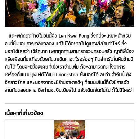
และพิกัดสุดท้ายในวันนี้คือ Lan Kwai Fong วึ่งที่นี่จะเหมาะสำหรับ
คนที่ชื่นชอบการเฉลิมฉลอง แต่ไม่ได้อยากไปดูแสงสีสักเท่าไหร่ ซึ่ง
บอกได้เลลว่า เวิร์คมาก เพราทุกท่านสามารถชวนครอบครัว ญาติพี่น้อง
หรือเพื่อนที่มาเที่ยวด้วยกันมาเดินหาอะไรอร่อยๆ กินสำหรับในคืนข้ามปี
กันได้ โดยจะมีมื้อพิเศษที่เมื่อเราจ่ายเพิ่ม ก็จะสามารถกินทั้งอาหาร
เครื่องดื่มแบบบุฟเฟต์ได้แบบ non-stop ซึ่งบอกได้เลยว่า ค่ำคืนนี้ ยัง
อีกยาวไกล และนอกจากจะมีร้านอาหารดีๆ ที่ถนนเส้นนี้ก็ยังมีการจัด
งานกันตลอดสาย ซึ่งท่านจะจิบเบียร์ไป แล้วเดินเล่นกันไป ก็ไม่มีใครว่า
เนื้อหาที่เกี่ยวข้อง