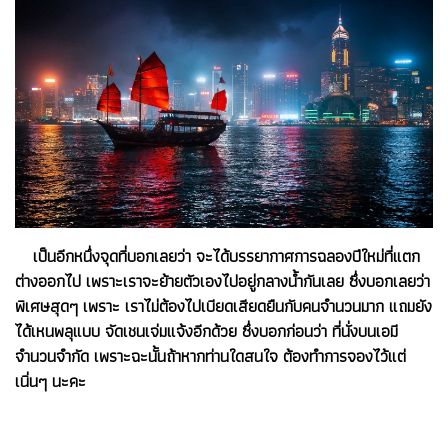
เป็นอีกหนึ่งจุดที่บอกเลยว่า จะได้บรรยากาศการฉลองปีใหม่ที่แตก
ต่างออกไป เพราะเราจะย้ายตัวเองไปอยู่กลางน้ำกันเลย ซึ่งบอกเลยว่า
พิเศษสุดๆ เพราะ เราไม่ต้องไปเบียดเสียดยืนกับคนจำนวนมาก แถมยัง
ได้เหนพลุแบบ จัดเชนเจ่มแจ้งอีกด้วย ซึ่งบอกก่อนว่า ที่นั่งบนเอมี
จำนวนจำกัด เพราะฉะนั้นถ้าหากท่านใดสนใจ ต้องทำการจองไว้แต่
เนิ่นๆ นะคะ