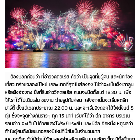
ต้องบอกก่อนว่า ที่อ่าววิคตอเรีย ถือว่า เป็นจุดที่มีผู้คน และนักท่อง
เที่ยวมาร่วมฉลองปีใหม่ เยอะมากที่สุดในฮ่องกง ไม่ว่าจะเป็นฝั่งเกาลูน
หรือฝั่งฮ่องกง ซึ่งที่ริมอ่าววิคตอเรีย ถนนจะปิดตั้งแต่ 18.30 น. เพื่อ
ให้เราได้ไปเดินเล่น ชมงาน ถ่ายรูปกันก่อน หลังจากนั้นจะเริ่มสตรีท
ปาร์ตี้ ตั้งแต่เวลาประมาณ 22.00 น. และจะเริ่มยิงดอกไม้ไฟตั้งแต่ 5
ทุ่ม ซึ่งจะจุดห่างกันราวๆ ทุก 15 นาที เรียกได้ว่า ตึก อาคาร บริเวณ
รอบอ่าว จะเต็มไปด้วยแสงไฟระยิบระยับ และนี่คือ อีกหนึ่งเหตุผลว่า
ทำไมผุ้คนถึงนิยมมาฉลองปีใหม่ที่นี่กันเป็นจำนวนมาก
และจุดที่จะทำให้ท่านได้ชมพลุอย่าเพลิดเพลิน แบบชัดๆ ก็จะมีทั้งฝั่งเกา