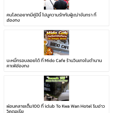
คนโสดอยากมีคู่ปีนี้ ไปมูความรักกับผู้เฒ่าจันทรา ที่
ฮ่องกง
บะหมี่กรอบลอยได้ ที่ Mido Cafe ร้านวินเทจในตำนาน
คาเฟ่ฮ่องกง
ผ่อนคลายเต็ม100 ที่ iclub To Kwa Wan Hotel ริมอ่าว
วิคตอเรีย