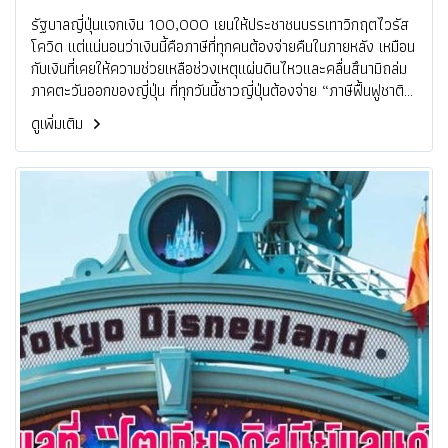
รัฐบาลญี่ปุ่นแจกเงิน 100,000 เยนให้ประชาชนบรรเทาวิกฤตไวรัส
โควิด แต่แน่นอนว่าเงินนี้คือภาษีที่ทุกคนต้องจ่ายคืนในภายหลัง เหมือน
กับเงินที่เคยให้ความช่วยเหลือช่วงเหตุแผ่นดินไหวและคลื่นสึนามิถล่ม
ภาคตะวันออกของญี่ปุ่น ที่ทุกวันนี้ชาวญี่ปุ่นต้องจ่าย “ภาษีฟื้นฟูชาติ”
นานกว่า 25 ปี
ดูเพิ่มเติม