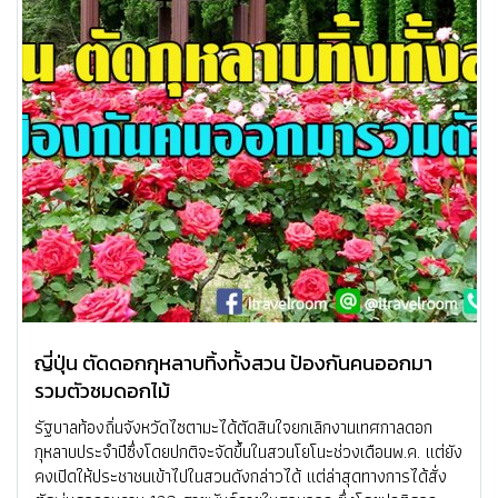
ญี่ปุ่น ตัดดอกกุหลาบทิ้งทั้งสวน ป้องกันคนออกมา
รวมตัวชมดอกไม้
รัฐบาลท้องถิ่นจังหวัดไซตามะได้ตัดสินใจยกเลิกงานเทศกาลดอก
กุหลาบประจำปีซึ่งโดยปกติจะจัดขึ้นในสวนโยโนะช่วงเดือนพ.ค. แต่ยัง
คงเปิดให้ประชาชนเข้าไปในสวนดังกล่าวได้ แต่ล่าสุดทางการได้สั่ง