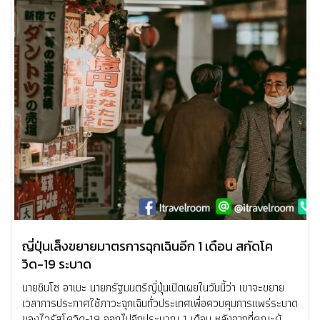
ญี่ปุ่นเล็งขยายมาตรการฉุกเฉินอีก 1 เดือน สกัดโค
วิด-19 ระบาด
นายชินโซ อาเบะ นายกรัฐมนตรีญี่ปุ่นเปิดเผยในวันนี้ว่า เขาจะขยาย
เวลาการประกาศใช้ภาวะฉุกเฉินทั่วประเทศเพื่อควบคุมการแพร่ระบาด
ของไวรัสโควิด-19 ออกไปอีกประมาณ 1 เดือน หลังจากที่คณะผู้