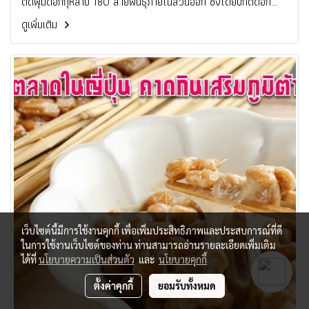
ตัดพุ่มดอกกุหลาบ 180 สายพันธุ์ภายในสวนออก ซึ่งโดยปกติดอก
กุหลาบจะเบ่งบานเต็มที่ในช่วงกลางเดือน พ.ค.และมักเป็นจุดสนใจหลัก
ดูเพิ่มเติม
ของผู้ที่มาเยือน เจ้าหน้าที่ท้องถิ่นเผยว่านี่เป็นเรื่องที่เจ็บปวดอย่างยิ่ง
แต่ก็ตัดสินใจดำเนินการหลังพิจารณาจากสถานการณ์ที่เกิดขึ้นในเมือง
อื่น โดยบอกว่าต้องใช้เวลาประมาณ 1 สัปดาห์ในการตัดดอกกุหลาบ
เหล่านี้ทั้งหมด
เว็บไซต์นี้มีการใช้งานคุกกี้ เพื่อเพิ่มประสิทธิภาพและประสบการณ์ที่ดี
ในการใช้งานเว็บไซต์ของท่าน ท่านสามารถอ่านรายละเอียดเพิ่มเติม
ได้ที่
นโยบายความเป็นส่วนตัว
และ
นโยบายคุกกี้
ตั้งค่าคุกกี้
ยอมรับทั้งหมด