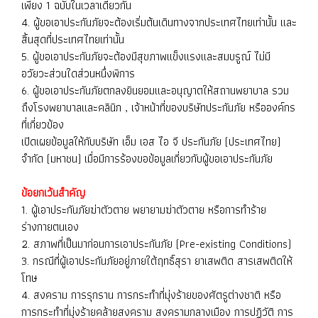
เพียง 1 ฉบับในเวลาเดียวกัน
4. ผู้ขอเอาประกันภัยจะต้องเริ่มต้นเดินทางจากประเทศไทยเท่านั้น และ
สิ้นสุดที่ประเทศไทยเท่านั้น
5. ผู้ขอเอาประกันภัยจะต้องมีสุขภาพแข็งแรงและสมบรูณ์ ไม่มี
อวัยวะส่วนใดส่วนหนึ่งพิการ
6. ผู้ขอเอาประกันภัยตกลงยินยอมและอนุญาตให้สถานพยาบาล รวม
ถึงโรงพยาบาลและคลินิก , เจ้าหน้าที่ของบริษัทประกันภัย หรือองค์กร
ที่เกี่ยวข้อง
เปิดเผยข้อมูลให้กับบริษัท เอ็ม เอส ไอ จี ประกันภัย (ประเทศไทย)
จำกัด (มหาชน) เมื่อมีการร้องขอข้อมูลเกี่ยวกับผู้ขอเอาประกันภัย
ข้อยกเว้นสำคัญ
1. ผู้เอาประกันภัยฆ่าตัวตาย พยายามฆ่าตัวตาย หรือการทำร้าย
ร่างกายตนเอง
2. สภาพที่เป็นมาก่อนการเอาประกันภัย (Pre-existing Conditions)
3. กรณีที่ผู้เอาประกันภัยอยู่ภายใต้ฤทธิ์สุรา ยาเสพติด สารเสพติดให้
โทษ
4. สงคราม การรุกราน การกระทำที่มุ่งร้ายของศัตรูต่างชาติ หรือ
การกระทำที่มุ่งร้ายคล้ายสงคราม สงครามกลางเมือง การปฏิวัติ การ