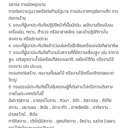
จลาจล การนัดหยุดงาน
การก่อความวุ่นวายหรือต่อต้านรัฐบาล การประกาศกฎอัยการศึก การ
ก่อการร้าย
5. ขณะที่ผู้เอาประกันภัยปฏิบัติหน้าที่เป็นนักบิน, พนักงานต้อนรับบน
เครื่องบิน, ทหาร, ตำรวจ หรืออาสาสมัคร และเข้าปฏิบัติการใน
สงคราม หรือปราบปราม
6. ขณะที่ผู้เอาประกันภัยเข้าร่วมเล่นหรือฝึกซ้อมหรือแข่งขันกีฬาอาชีพ
7. ขณะที่ผู้เอาประกันภัยทำงานในสถานที่ที่มีความเสี่ยงสูง เช่น อาคาร
สูง, แท่นขุดเจาะน้ำมันหรือแก๊สธรรมชาติ, เหมืองใต้ดิน หรืองานใช้
แรงงาน เช่น ประมง,
กรรมกรก่อสร้าง, คนงานเก็บผลไม้ หรืองานใช้เครื่องจักรกลขนาด
ใหญ่
8. กรมธรรม์ประกันภัยนี้ไม่คุ้มครองผู้ที่เดินทางไปหรือการเดินทาง
ภายในประเทศต่อไปนี้
อัฟกานิสถาน , อาเซอร์ไบจาน , คิวบา , อิรัก , อิสราเอล , คีร์กีซ
สถาน , เลบานอน , ลิเบีย , นิการากัว , เกาหลีเหนือ , ปากีสถาน ,
ปาเลสไตน์ , ซีเรีย
ทาจิกิสถาน , เติร์กมินิสถาน , อุซเบกิสถาน , อิหร่าน, เนปาล (เฉพาะ
การไต่หน้าผาและการปีนเขา)