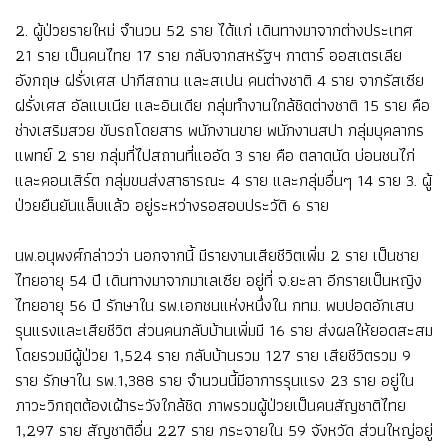
2. ผู้ป่วยรายใหม่ จำนวน 52 ราย ได้แก่ เดินทางมาจากต่างประเทศ
21 ราย เป็นคนไทย 17 ราย กลับจากสหรัฐฯ กาตาร์ ออสเตรเลีย
อังกฤษ ฝรั่งเศส ปากีสถาน และสเปน คนต่างชาติ 4 ราย จากรัสเซีย
ฝรั่งเศส อัลแบเนีย และอินเดีย กลุ่มทำงานใกล้ชิดต่างชาติ 15 ราย คือ
ช่างเสริมสวย ขับรถโดยสาร พนักงานขาย พนักงานสปา กลุ่มบุคลากร
แพทย์ 2 ราย กลุ่มที่ไปสถานที่แออัด 3 ราย คือ ตลาดนัด บ่อนชนไก่
และคอนเสิร์ต กลุ่มขนส่งสาธารณะ 4 ราย และกลุ่มอื่นๆ 14 ราย 3. ผู้
ป่วยยืนยันแล็บแล้ว อยู่ระหว่างรอสอบประวัติ 6 ราย
นพ.อนุพงศ์กล่าวว่า นอกจากนี้ มีรายงานเสียชีวิตเพิ่ม 2 ราย เป็นชาย
ไทยอายุ 54 ปี เดินทางมาจากมาเลเซีย อยู่ที่ จ.ยะลา อีกรายเป็นหญิง
ไทยอายุ 56 ปี รักษาใน รพ.เอกชนแห่งหนึ่งใน กทม. พบปอดอักเสบ
รุนแรงและเสียชีวิต ส่วนคนกลับบ้านเพิ่มมี 16 ราย ส่งผลให้ยอดสะสม
โดยรวมมีผู้ป่วย 1,524 ราย กลับบ้านรวม 127 ราย เสียชีวิตรวม 9
ราย รักษาใน รพ.1,388 ราย จำนวนนี้มีอาการรุนแรง 23 ราย อยู่ใน
ภาวะวิกฤตต้องเฝ้าระวังใกล้ชิด ภาพรวมผู้ป่วยเป็นคนสัญชาติไทย
1,297 ราย สัญชาติอื่น 227 ราย กระจายใน 59 จังหวัด ส่วนใหญ่อยู่