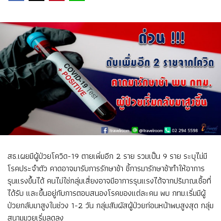
สธ.เผยมีผู้ป่วยโควิด-19 ตายเพิ่มอีก 2 ราย รวมเป็น 9 ราย ระบุไม่มี
โรคประจำตัว คาดอาจมารับการรักษาช้า ชี้การมารักษาช้าทำให้อาการ
รุนแรงขึ้นได้ คนไม่ใช่กลุ่มเสี่ยงอาจมีอาการรุนแรงได้จากปริมาณเชื้อที่
ได้รับ และขึ้นอยู่กับการตอบสนองโรคของแต่ละคน พบ กทม.เริ่มมีผู้
ป่วยกลับมาสูงในช่วง 1-2 วัน กลุ่มสัมผัสผู้ป่วยก่อนหน้าพบสูงสุด กลุ่ม
สนามมวยเริ่มลดลง