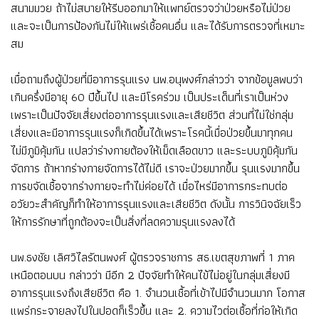
สนามมวย ถ้าไม่สบายให้รีบออกมาให้แพทย์ตรวจว่าป่วยหรือไม่ป่วย
และจะเป็นการป้องกันไม่ให้แพร่เชื้อคนอื่น และได้รับการตรวจที่เหมาะ
สม
เมื่อถามถึงผู้ป่วยที่มีอาการรุนแรง นพ.อนุพงศ์กล่าวว่า จากข้อมูลพบว่า
เกินครึ่งมีอายุ 60 ปีขึ้นไป และมีโรคร่วม เป็นประเด็นที่เราเป็นห่วง
เพราะเป็นปัจจัยเสี่ยงต่ออาการรุนแรงและเสียชีวิต ส่วนที่ไม่ใช่กลุ่ม
เสี่ยงและมีอาการรุนแรงก็เกิดขึ้นได้เพราะโรคนี้เมื่อป่วยขึ้นมาทุกคน
ไม่มีภูมิคุ้มกัน แปลว่าร่างกายต้องให้เม็ดเลือดขาว และระบบภูมิคุ้มกัน
จัดการ ถ้าหากร่างกายจัดการได้ไม่ดี เราจะป่วยมากขึ้น รุนแรงมากขึ้น
การขจัดเชื้อจากร่างกายจะทำไม่ค่อยได้ เมื่อไหร่มีอาการกระทบต่อ
อวัยวะสำคัญก็ทำให้อาการรุนแรงและเสียชีวิต ดังนั้น การวินิจฉัยเร็ว
ให้การรักษาที่ถูกต้องจะเป็นสิ่งที่ลดความรุนแรงลงได้
นพ.ธงชัย เลิศวิไลรัตนพงศ์ ผู้ตรวจราชการ สธ.เขตสุขภาพที่ 1 ภาค
เหนือตอนบน กล่าวว่า มีอีก 2 ปัจจัยทำให้คนไข้ไม่อยู่ในกลุ่มเสี่ยงมี
อาการรุนแรงถึงเสียชีวิต คือ 1. จำนวนเชื้อที่เข้าไปมีจำนวนมาก โอกาส
แพร่กระจายลงไปในปอดก็เร็วขึ้น และ 2. ความไวต่อเชื้อที่ก่อให้เกิด