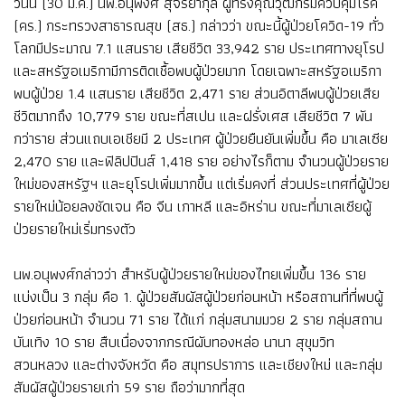
วันนี้ (30 มี.ค.) นพ.อนุพงศ์ สุจริยากุล ผู้ทรงคุณวุฒิกรมควบคุมโรค
(คร.) กระทรวงสาธารณสุข (สธ.) กล่าวว่า ขณะนี้ผู้ป่วยโควิด-19 ทั่ว
โลกมีประมาณ 7.1 แสนราย เสียชีวิต 33,942 ราย ประเทศทางยุโรป
และสหรัฐอเมริกามีการติดเชื้อพบผู้ป่วยมาก โดยเฉพาะสหรัฐอเมริกา
พบผู้ป่วย 1.4 แสนราย เสียชีวิต 2,471 ราย ส่วนอิตาลีพบผู้ป่วยเสีย
ชีวิตมากถึง 10,779 ราย ขณะที่สเปน และฝรั่งเศส เสียชีวิต 7 พัน
กว่าราย ส่วนแถบเอเชียมี 2 ประเทศ ผู้ป่วยยืนยันเพิ่มขึ้น คือ มาเลเซีย
2,470 ราย และฟิลิปปินส์ 1,418 ราย อย่างไรก็ตาม จำนวนผู้ป่วยราย
ใหม่ของสหรัฐฯ และยุโรปเพิ่มมากขึ้น แต่เริ่มคงที่ ส่วนประเทศที่ผู้ป่วย
รายใหม่น้อยลงชัดเจน คือ จีน เกาหลี และอิหร่าน ขณะที่มาเลเซียผู้
ป่วยรายใหม่เริ่มทรงตัว
นพ.อนุพงศ์กล่าวว่า สำหรับผู้ป่วยรายใหม่ของไทยเพิ่มขึ้น 136 ราย
แบ่งเป็น 3 กลุ่ม คือ 1. ผู้ป่วยสัมผัสผู้ป่วยก่อนหน้า หรือสถานที่ที่พบผู้
ป่วยก่อนหน้า จำนวน 71 ราย ได้แก่ กลุ่มสนามมวย 2 ราย กลุ่มสถาน
บันเทิง 10 ราย สืบเนื่องจากกรณีผับทองหล่อ นานา สุขุมวิท
สวนหลวง และต่างจังหวัด คือ สมุทรปราการ และเชียงใหม่ และกลุ่ม
สัมผัสผู้ป่วยรายเก่า 59 ราย ถือว่ามากที่สุด