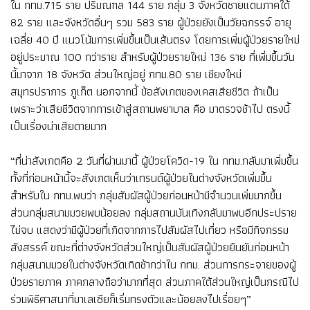
ใน กทม.715 ราย ปริมณฑล 144 ราย กลุ่ม 3 จังหวัดชายแดนภาคใต้
82 ราย และจังหวัดอื่นๆ รวม 583 ราย ผู้ป่วยยังเป็นวัยฉกรรจ์ อายุ
เฉลี่ย 40 ปี แนวโน้มการเพิ่มขึ้นเป็นเส้นตรง โดยการเพิ่มผู้ป่วยรายใหม่
อยู่ประมาณ 100 กว่าราย สำหรับผู้ป่วยรายใหม่ 136 ราย ที่เพิ่มขึ้นวัน
นี้มาจาก 18 จังหวัด ส่วนใหญ่อยู่ กทม.80 ราย เชียงใหม่
สมุทรปราการ ภูเก็ต นอกจากนี้ ข้อสังเกตของเคสเสียชีวิต ถ้าเป็น
เพราะว่าเสียชีวิตจากการเข้าสู่สถานพยาบาล คือ มาตรวจช้าไป ตรงนี้
เป็นเรื่องน่าเสียดายมาก
“ที่น่าสังเกตคือ 2 วันที่ผ่านมานี้ ผู้ป่วยโควิด-19 ใน กทม.กลับมาเพิ่มขึ้น
ทั้งที่ก่อนหน้านี้จะสังเกตเห็นว่าเทรนด์ผู้ป่วยในต่างจังหวัดเพิ่มขึ้น
สำหรับใน กทม.พบว่า กลุ่มสัมผัสผู้ป่วยก่อนหน้ามีจำนวนเพิ่มมากขึ้น
ส่วนกลุ่มสนามมวยพบน้อยลง กลุ่มสถานบันเทิงกลับมาพบอีกประปราย
ไม่จบ แสดงว่ามีผู้ป่วยที่เกิดจากการไปสัมผัสไปเที่ยว หรือมีกิจกรรม
สังสรรค์ ขณะที่ต่างจังหวัดส่วนใหญ่เป็นสัมผัสผู้ป่วยยืนยันก่อนหน้า
กลุ่มสนามมวยในต่างจังหวัดเกิดช้ากว่าใน กทม. ส่วนการกระจายของผู้
ป่วยรายภาค ภาคกลางถือว่ามากที่สุด ส่วนภาคใต้ส่วนใหญ่เป็นกรณีไป
ร่วมพิธีศาสนาที่มาเลเซียก็เริ่มทรงตัวและน้อยลงไปเรื่อยๆ”