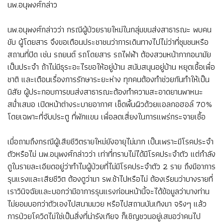
นพ.อนุพงศ์กล่าว
นพ.อนุพงศ์กล่าวว่า กรณีผู้ป่วยรายใหม่ในกลุ่มขนส่งสาธารณะ พบคน
ขับ ผู้โดยสาร จึงขอเตือนประชาชนว่าการเดินทางไปไม่ว่าที่ชุมชนหรือ
สถานที่ปิด เช่น รถยนต์ รถโดยสาร รถไฟฟ้า ต้องสวมหน้ากากอนามัย
เป็นประจำ ถ้าไม่มีธุระอะไรขอให้อยู่บ้าน สนับสนุนอยู่บ้าน หยุดเชื้อเพื่อ
ชาติ และเตือนเรื่องการรักษาระยะห่าง ทุกคนต้องทำช่วยกันทำให้เป็น
นิสัย ผู้ประกอบการขนส่งสาธารณะต้องทำความสะอาดยานพาหนะ
สม่ำเสมอ เปิดหน้าต่างระบายอากาศ เช็ดพื้นผิวด้วยแอลกอฮอล์ 70%
โดยเฉพาะที่จับประตู ที่พักแขน เพื่อลดเสี่ยงในการแพร่กระจายเชื้อ
เมื่อถามถึงกรณีผู้เสียชีวิตรายใหม่ยังอายุไม่มาก เป็นเพราะมีโรคประจำ
ตัวหรือไม่ นพ.อนุพงศ์กล่าวว่า เท่าที่ทราบไม่ได้มีโรคประจำตัว แต่กำลัง
ดูในรายละเอียดอยู่ว่าทำไมผู้ป่วยที่ไม่มีโรคประจำตัว 2 ราย ถึงมีอาการ
รุนแรงและเสียชีวิต ต้องดูว่ามา รพ.ช้าไปหรือไม่ ต้องเรียนว่าบางรายที่
เราวินิจฉัยและบอกว่ามีอาการรุนแรงก่อนหน้านี้จะได้ข้อมูลว่าบางท่าน
ไม่ยอมบอกว่าตัวเองไปสนามมวย หรือไปสถานบันเทิงมา จริงๆ แล้ว
การป่วยโควิดไม่ใช่เป็นสิ่งที่น่ารังเกียจ ก็เชิญชวนอยู่เสมอว่าคนไป