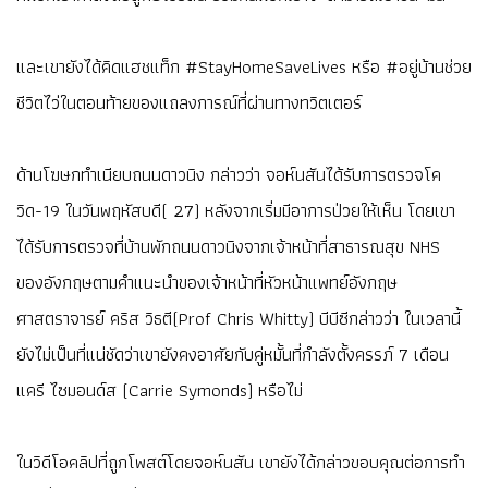
และเขายังได้คิดแฮชแท็ก #StayHomeSaveLives หรือ #อยู่บ้านช่วย
ชีวิตไว่ในตอนท้ายของแถลงการณ์ที่ผ่านทางทวิตเตอร์
ด้านโฆษกทำเนียบถนนดาวนิง กล่าวว่า จอห์นสันได้รับการตรวจโค
วิด-19 ในวันพฤหัสบดี( 27) หลังจากเริ่มมีอาการป่วยให้เห็น โดยเขา
ได้รับการตรวจที่บ้านพักถนนดาวนิงจากเจ้าหน้าที่สาธารณสุข NHS
ของอังกฤษตามคำแนะนำของเจ้าหน้าที่หัวหน้าแพทย์อังกฤษ
ศาสตราจารย์ คริส วิธตี(Prof Chris Whitty) บีบีซีกล่าวว่า ในเวลานี้
ยังไม่เป็นที่แน่ชัดว่าเขายังคงอาศัยกับคู่หมั้นที่กำลังตั้งครรภ์ 7 เดือน
แครี ไซมอนด์ส (Carrie Symonds) หรือไม่
ในวิดีโอคลิปที่ถูกโพสต์โดยจอห์นสัน เขายังได้กล่าวขอบคุณต่อการทำ