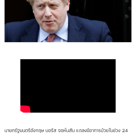
นายกรัฐมนตรีอังกฤษ บอรีส จอห์นสัน แถลงมีอาการป่วยในช่วง 24