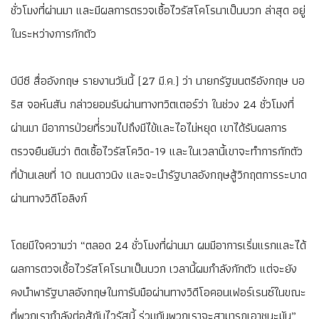
ชั่วโมงที่ผ่านมา และมีผลการตรวจเชื้อไวรัสโคโรนาเป็นบวก ล่าสุด อยู่
ในระหว่างการกักตัว
บีบีซี สื่ออังกฤษ รายงานวันนี้ (27 มี.ค.) ว่า นายกรัฐมนตรีอังกฤษ บอ
ริส จอห์นสัน กล่าวยอมรับผ่านทางทวิตเตอร์ว่า ในช่วง 24 ชั่วโมงที่
ผ่านมา มีอาการป่วยที่่รวมไปถึงมีไข้และไอไม่หยุด เขาได้รับผลการ
ตรวจยืนยันว่า ติดเชื้อไวรัสโควิด-19 และในเวลานี้เขาจะทำการกักตัว
ที่บ้านเลขที่ 10 ถนนดาวนิง และจะนำรัฐบาลอังกฤษสู้วิกฤตการระบาด
ผ่านทางวิดีโอลิงก์
โดยมีใจความว่า “ตลอด 24 ชั่วโมงที่ผ่านมา ผมมีอาการเริ่มแรกและได้
ผลการตวจเชื้อไวรัสโคโรนาเป็นบวก เวลานี้ผมกำลังกักตัว แต่จะยัง
คงนำพารัฐบาลอังกฤษในการับมือผ่านทางวิดีโอคอนเฟอร์เรนซ์ในขณะ
ที่พวกเรากำลังต่อสู้กับไวรัสนี้ ร่วมกันพวกเราจะสามารถเอาชนะมัน”