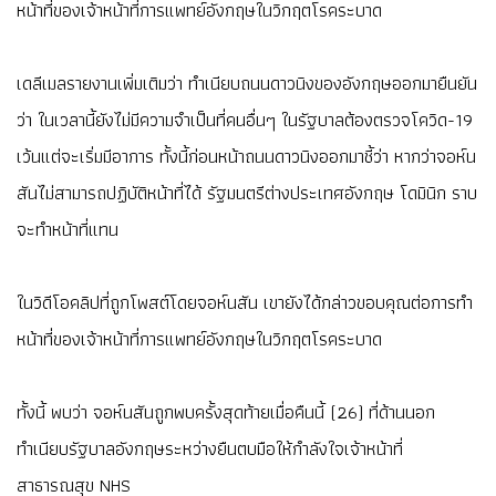
หน้าที่ของเจ้าหน้าที่การแพทย์อังกฤษในวิกฤตโรคระบาด
เดลีเมลรายงานเพิ่มเติมว่า ทำเนียบถนนดาวนิงของอังกฤษออกมายืนยัน
ว่า ในเวลานี้ยังไม่มีความจำเป็นที่คนอื่นๆ ในรัฐบาลต้องตรวจโควิด-19
เว้นแต่จะเริ่มมีอาการ ทั้งนี้ก่อนหน้าถนนดาวนิงออกมาชี้ว่า หากว่าจอห์น
สันไม่สามารถปฏิบัติหน้าที่ได้ รัฐมนตรีต่างประเทศอังกฤษ โดมินิก ราบ
จะทำหน้าที่แทน
ในวิดีโอคลิปที่ถูกโพสต์โดยจอห์นสัน เขายังได้กล่าวขอบคุณต่อการทำ
หน้าที่ของเจ้าหน้าที่การแพทย์อังกฤษในวิกฤตโรคระบาด
ทั้งนี้ พบว่า จอห์นสันถูกพบครั้งสุดท้ายเมื่อคืนนี้ (26) ที่ด้านนอก
ทำเนียบรัฐบาลอังกฤษระหว่างยืนตบมือให้กำลังใจเจ้าหน้าที่
สาธารณสุข NHS