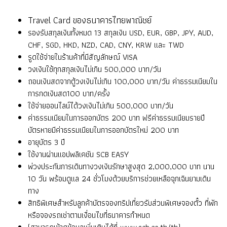
Travel Card ของธนาคารไทยพาณิชย์
รองรับสกุลเงินทั้งหมด 13 สกุลเงิน USD, EUR, GBP, JPY, AUD,
CHF, SGD, HKD, NZD, CAD, CNY, KRW และ TWD
รูดใช้จ่ายในร้านค้าที่มีสัญลักษณ์ VISA
วงเงินใช้ทุกสกุลเงินไม่เกิน 500,000 บาท/วัน
ถอนเงินสดจากตู้วงเงินไม่เกิน 100,000 บาท/วัน ค่าธรรมเนียมใน
การกดเงินสด100 บาท/ครั้ง
ใช้จ่ายออนไลน์ได้วงเงินไม่เกิน 500,000 บาท/วัน
ค่าธรรมเนียมในการออกบัตร 200 บาท ฟรีค่าธรรมเนียมรายปี
บัตรหายมีค่าธรรมเนียมในการออกบัตรใหม่ 200 บาท
อายุบัตร 3 ปี
ใช้งานผ่านแอปพลิเคชัน SCB EASY
พ่วงประกันการเดินทางวงเงินรักษาสูงสุด 2,000,000 บาท นาน
10 วัน พร้อมดูแล 24 ชั่วโมงด้วยบริการช่วยเหลือฉุกเฉินยามเดิน
ทาง
สิทธิพิเศษสำหรับลูกค้าบัตรจองทริปเที่ยวรับส่วนพิเศษจองตั๋ว ที่พัก
หรือจองรถเช่าตามเงื่อนไขที่ธนาคารกำหนด