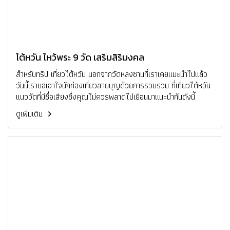
ไต้หวัน ไหว้พระ 9 วัด เสริมสิริมงคล
สำหรับทริป เที่ยวไต้หวัน นอกจากวัดหลงซานที่เราเคยแนะนำไปแล้ว
วันนี้เราขอเอาใจนักท่องเที่ยวสายบุญด้วยการรวบรวม ที่เที่ยวไต้หวัน
แนววัดที่มีชื่อเสียงซึ่งคุณไม่ควรพลาดไปเยือนมาแนะนำกันดังนี้
ดูเพิ่มเติม