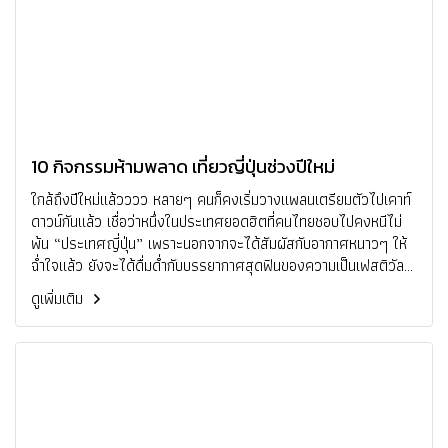
10 กิจกรรมห้ามพลาด เที่ยวญี่ปุ่นช่วงปีใหม่
ใกล้ถึงปีใหม่แล้วววว หลายๆ คนก็คงเริ่มวางแพลนเตรียมตัวไปเคาท์
ดาวน์กันแล้ว เชื่อว่าหนึ่งในประเทศยอดฮิตที่คนไทยชอบไปคงหนีไม่
พ้น “ประเทศญี่ปุ่น” เพราะนอกจากจะได้สัมผัสกับอากาศหนาวๆ ให้
ฉ่ำใจแล้ว ยังจะได้ดื่มด่ำกับบรรยากาศสุดฟินของความเป็นเฟสติวัล
แบบสุดๆ ไปเลย วันนี้ มี 7 สิ่งที่ห้ามพลาดเมื่อไปเที่ยวญี่ปุ่นช่วงปีใหม่
ดูเพิ่มเติม
มาฝาก จะมีอะไรบ้าง ไปชมกันเลยค่าาา !