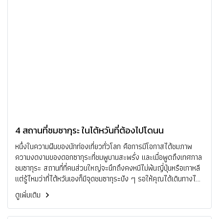
4 สถานที่ชมซากุระ ในไต้หวันที่ต้องไปโดนน
หนึ่งในความฝันของนักท่องเที่ยวทั่วโลก คือการมีโอกาสได้ชมภาพ
ความงดงามของดอกซากุระที่ชมพูบานสะพรั่ง และเมื่อพูดถึงเทศกาล
ชมซากุระ สถานที่ที่คนส่วนใหญ่จะนึกถึงคงหนีไม่พ้นญี่ปุ่นหรือเกาหลี
แต่รู้ไหมว่าที่ไต้หวันเองก็มีจุดชมซากุระปัง ๆ รอให้คุณได้เดินทางไป
ชมมากมาย วันนี้เราได้รวบรวมอุทยานแห่งชาติ 4 แห่งในไต้หวันเอาใจ
ดูเพิ่มเติม
คนรักธรรมชาติมาไว้ที่นี่แล้ว ไปดูกันเลยว่ามีที่ไหนบ้าง! เกร็ดน่ารู้:
ก่อนเดินทางอย่าลืมเช็คพยากรณ์ซากุระให้ชัวร์ว่าซากุระที่ไต้หวันบาน