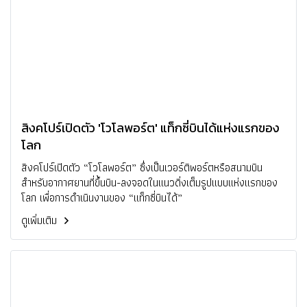
สิงคโปร์เปิดตัว 'โวโลพอร์ต' แท็กซี่บินได้แห่งแรกของ
โลก
สิงคโปร์เปิดตัว “โวโลพอร์ต” ซึ่งเป็นเวอร์ติพอร์ตหรือสนามบิน
สำหรับอากาศยานที่ขึ้นบิน-ลงจอดในแนวดิ่งเต็มรูปแบบแห่งแรกของ
โลก เพื่อการดำเนินงานของ “แท็กซี่บินได้”
ดูเพิ่มเติม