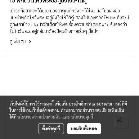
10 พิกัดวัดไหว้พระขอคู่ยังไงให้ได้คู่
เข้าวัดก็อยากจะได้บุญ มองตาคุณก็หวังจะได้ใจ.. มิสไมลเลจขอ
แนะนำพิกัดไหว้พระขอคู่ยังไงให้ได้คู่ ต้องไปขอพรวัดไหนนะ ถึงจะมี
คู่กะเค้าบ้าง แนะนำวัดเด็ดที่ให้พรเรื่องความรักโดยเฉพาะ รับรองว่า
ไปไหว้พระขอคู่กลับมาต้องมีคนข้างกายเร็วๆ นี้แน่ๆ
ดูเพิ่มเติม
เว็บไซต์นี้มีการใช้งานคุกกี้ เพื่อเพิ่มประสิทธิภาพและประสบการณ์ที่ดี
ในการใช้งานเว็บไซต์ของท่าน ท่านสามารถอ่านรายละเอียดเพิ่มเติม
ได้ที่
นโยบายความเป็นส่วนตัว
และ
นโยบายคุกกี้
ตั้งค่าคุกกี้
ยอมรับทั้งหมด