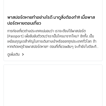
พาสปอร์ตหายทำอย่างไรดี มาดูสิ่งต้องทำ!! เมื่อพาส
ปอร์ตหายตอนเที่ยว
การท่องเที่ยวต่างประเทศแน่นอนว่า เราจะต้องใช้พาสปอร์ต
(Passport) เพื่อยืนยันตัวตนว่าเราเป็นใครมาจากไหน? อีกทั้ง..เป็น
เหมือนกุญแจสำคัญในการเดินทางเข้าหรือออกทุกประเทศทั่วโลก ถ้า
หากเกิดเหตุร้ายพาสปอร์ตหาย!! ตอนที่เที่ยวเพลินๆ จะทำยังไงดีละทีนี้
!? เอาเป็นว่าศึกษาวิธีเหล่านี้ก่อน กรณีพาสปอร์ตหายจะต้องทำ
ดูเพิ่มเติม
อย่างไร?