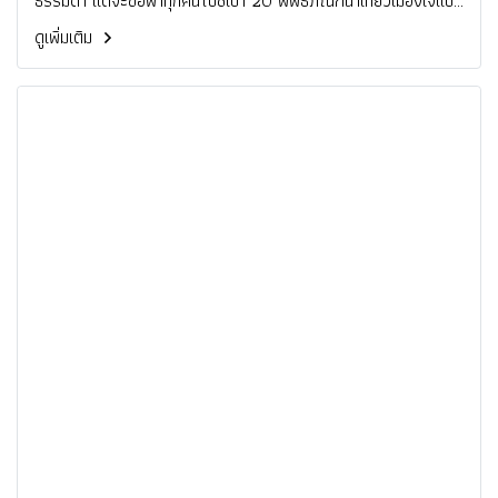
ธรรมดา แต่จะขอพาทุกคนไปชี้เป้า 20 พิพิธภัณฑ์น่าเที่ยวเมืองเจแปน
ที่ใครหลายคนอาจจะยังไม่เคยรู้และไม่เคยไปมาก่อน หากใครอยาก
ดูเพิ่มเติม
ตามเราไปชมเที่ยวแบบนี้แล้วละก็ ตามไปจองตั๋วเครื่องบินเที่ยวญี่ปุ่น
กับเราได้เลยที่ Traveloka เว็บไซต์และแอปพลิเคชั่นที่จะทำให้การเดิน
ทางของคุณง่ายดายกว่าที่เห็น แถมยังมีโปรโมชั่นต่างๆมากมายให้คุณ
ไปเดินทางกันแบบสุดคุ้มว่าแล้วไม่รอช้ากดตามกันมาได้เล