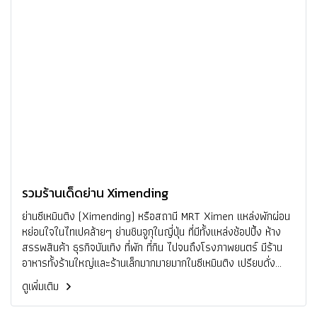
รวมร้านเด็ดย่าน Ximending
ย่านซีเหมินติง (Ximending) หรือสถานี MRT Ximen แหล่งพักผ่อน
หย่อนใจในไทเปคล้ายๆ ย่านชินจูกุในญี่ปุ่น ที่มีทั้งแหล่งช้อปปิ้ง ห้าง
สรรพสินค้า ธุรกิจบันเทิง ที่พัก ที่กิน ไปจนถึงโรงภาพยนตร์ มีร้าน
อาหารทั้งร้านใหญ่และร้านเล็กมากมายมากในซีเหมินติง เปรียบดั่ง
สวรรค์ของขาช้อปขาชิม สีสันและความคึกคักของซีเหมินติงจะค่อยๆ
ดูเพิ่มเติม
เริ่มขึ้นในช่วงบ่ายแก่ๆ ไปจนถึงหลังพระอาทิตย์ตกดิน ถ้ามีโอกาสได้
มาเยือนแล้ว ต้องห้ามพลาดมาลองมาชิมอาหารแสนอร่อย ที่เราเลือก