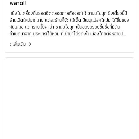
พลาด!!
หนึ่งในเครื่องดื่มยอดฮิตตลอดกาลต้องยกให้ ชานมไข่มุก ยิ่งเดี๋ยวนี้มี
ร้านเปิดใหม่มากมาย แต่ละร้านก็งัดไม้เด็ด มีเมนูแปลกใหม่มาให้ลิ้มลอง
กันเสมอ แต่ทราบมั้ยคะว่า ชานมไข่มุก เป็นของอร่อยขึ้นชื่อที่มีต้น
กำเนิดมาจาก ประเทศไต้หวัน ที่เข้ามาโด่งดังในเมืองไทยตั้งหลายปี
ก่อนนู้นนน ด้วยรสชาติที่โดดเด่นของชานมรสนุ่มๆ อร่อยเข้ากันกับ
ดูเพิ่มเติม
ไข่มุกเคี้ยวหนึบหนับ จึงกลายเป็นเครื่องดื่มที่เรียกความสดชื่นให้กับทุก
คนได้ดีเยี่ยม ยิ่งถ้าได้ ชานมไข่มุก ไต้หวัน สักแก้วในบ่ายวันทำงานนะ
รับรองว่าสดชื่นสุดๆไปเลย !!