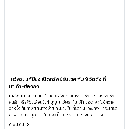
ไหว้พระ แก้ปีชง เปิดทรัพย์รับโชค กับ 9 วัดดัง ที่
มาเก๊า-ฮ่องกง
มาส่งท้ายปีเก่าเริ่มต้นปีใหม่ด้วยสิ่งดีๆ อย่างการชวนครอบครัว ชวน
คนรัก หรือก๊วนเพื่อนไปทำบุญ ไหว้พระที่มาเก๊า ฮ่องกง กันดีกว่าค่ะ
อีกหนึ่งเส้นทางที่เดินทางง่าย คนนิยมไปเที่ยวกันเยอะมากๆ ทริปเดียว
ขอพรได้ครบทุกด้าน ไม่ว่าจะเป็น การงาน การเงิน ความรัก
ครอบครัว รวมไปถึงการแก้ปีชง ใครอยากรวยต้องไม่พลาด! เพราะ
ดูเพิ่มเติม
วัดดังเหล่านี้มีมหาเศรษฐีหรือนักธุรกิจมาขอพรแล้วรวยๆ เฮงๆ กันไป