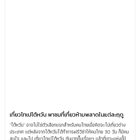
เที่ยวไทเปไต้หวัน พาชมที่เที่ยวห้ามพลาดในแต่ละฤดู
‘ไต้หวัน’ อาจไม่ใช่ตัวเลือกแรกสำหรับคนไทยเมื่อคิดจะไปเที่ยวต่าง
ประเทศ แต่หลังจากไต้หวันได้ทำการฟรีวีซ่าให้คนไทย 30 วัน ก็มีคน
สนใจ และไป เที่ยวไทเปไต้หวัน กันมากขึ้นเรื่อยๆ แล้วที่เกาะแห่งนี้มี