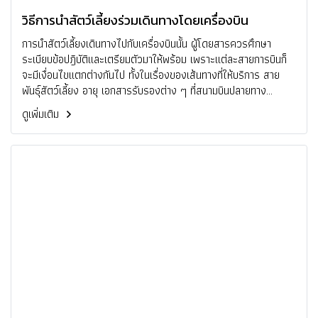
วิธีการนำสัตว์เลี้ยงร่วมเดินทางโดยเครื่องบิน
การนำสัตว์เลี้ยงเดินทางไปกับเครื่องบินนั้น ผู้โดยสารควรศึกษา
ระเบียบข้อปฎิบัติและเตรียมตัวมาให้พร้อม เพราะแต่ละสายการบินก็
จะมีเงื่อนไขแตกต่างกันไป ทั้งในเรื่องของเส้นทางที่ให้บริการ สาย
พันธุ์สัตว์เลี้ยง อายุ เอกสารรับรองต่าง ๆ ที่สนามบินปลายทาง
ต้องการ
ดูเพิ่มเติม