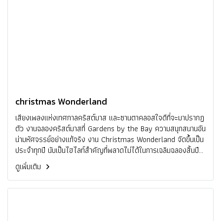
christmas Wonderland
เสียงเพลงแห่งเทศกาลคริสต์มาส และซานตาคลอสใจดีที่จะมาปรากฏ
ตัว งานฉลองคริสต์มาสที่ Gardens by the Bay ความสนุกสนานอัน
น่ามหัศจรรย์อย่างแท้จริง งาน Christmas Wonderland จัดขึ้นเป็น
ประจำทุกปี นับเป็นไฮไลท์สำคัญที่พลาดไม่ได้ในการเฉลิมฉลองสิ้นปี
อันน่าตื่นตาตื่นใจของสิงคโปร์ และเป็นเทศกาลรื่นเริงที่ต้อนรับนักท่อง
ดูเพิ่มเติม
เที่ยวทุกเพศทุกวัยจำนวนมาก ชมสวนสวยที่กลับมามีชีวิตชีวาอีกครั้ง
ด้วยโคมไฟระย้าที่ประดับประดาแทบทุกจุดในยามค่ำคืน และยังได้เต็ม
อิ่มไปกับบรรยากาศอันสนุกสนานของเทศกาล