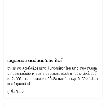
เมนูยอดฮิต ติดอันดับในสิงค์โปร์
อาหาร คือ สิ่งหนึ่งที่เวลาเราจะไปท่องเที่ยวที่ไหน เราจะต้องหาข้อมูล
ว่าที่ประเทศนั้นมีอาหารอะไร อร่อยและน่ารับประทานบ้าง ดังนั้นวันนี้
เราจึงได้ทำการรวบรวมอาหารที่ขึ้นชื่อ และเป็นเมนูสุดอิตที่สิงคโปร์มา
แนะนำทุกคนกันค่ะ
ดูเพิ่มเติม