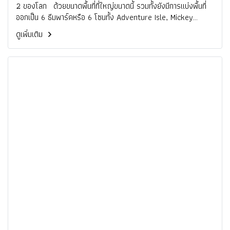
2 ของโลก ด้วยขนาดพื้นที่ที่ใหญ่ขนาดนี้ รวมทั้งยังมีการแบ่งพื้นที่
ออกเป็น 6 ธีมพาร์คหรือ 6 โซนทั้ง Adventure Isle, Mickey
Avenue, Gardens of Imagination, Tomorrowland, Treasure
ดูเพิ่มเติม
Cove และ Fantasyland เครื่องเล่นไฮไลท์ที่ห้ามพลาด