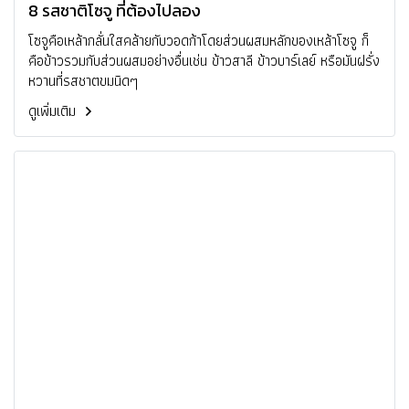
8 รสชาติโซจู ที่ต้องไปลอง
โซจูคือเหล้ากลั่นใสคล้ายกับวอดก้าโดยส่วนผสมหลักของเหล้าโซจู ก็
คือข้าวรวมกับส่วนผสมอย่างอื่นเช่น ข้าวสาลี ข้าวบาร์เลย์ หรือมันฝรั่ง
หวานที่รสชาตขมนิดๆ
ดูเพิ่มเติม