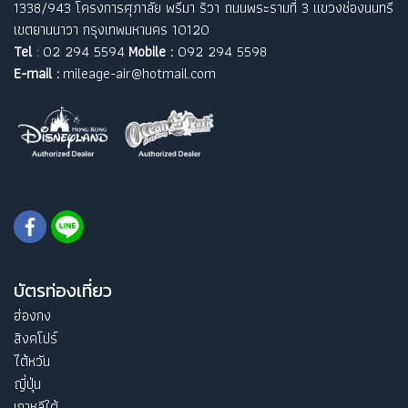
1338/943 โครงการศุภาลัย พรีมา ริวา ถนนพระรามที่ 3 แขวงช่องนนทรี
เขตยานนาวา กรุงเทพมหานคร 10120
Tel
: 02 294 5594
Mobile :
092 294 5598
E-mail :
mileage-air@hotmail.com
บัตรท่องเที่ยว
ฮ่องกง
สิงคโปร์
ไต้หวัน
ญี่ปุ่น
เกาหลีใต้