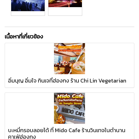
เนื้อหาที่เกี่ยวข้อง
อิ่มบุญ อิ่มใจ กินเจที่ฮ่องกง ร้าน Chi Lin Vegetarian
บะหมี่กรอบลอยได้ ที่ Mido Cafe ร้านวินเทจในตำนาน
คาเฟ่ฮ่องกง