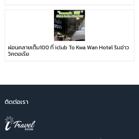
ผ่อนคลายเต็ม100 ที่ iclub To Kwa Wan Hotel ริมอ่าว
วิคตอเรีย
ติ
ดต่อเรา