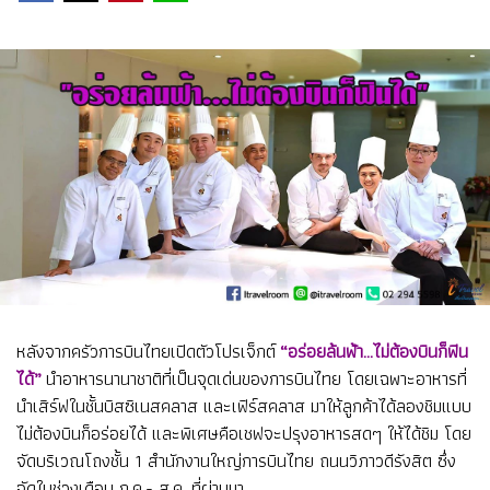
หลังจากครัวการบินไทยเปิดตัวโปรเจ็กต์
“อร่อยล้นฟ้า...ไม่ต้องบินก็ฟิน
ได้”
นำอาหารนานาชาติที่เป็นจุดเด่นของการบินไทย โดยเฉพาะอาหารที่
นำเสิร์ฟในชั้นบิสซิเนสคลาส และเฟิร์สคลาส มาให้ลูกค้าได้ลองชิมแบบ
ไม่ต้องบินก็อร่อยได้ และพิเศษคือเชฟจะปรุงอาหารสดๆ ให้ได้ชิม โดย
จัดบริเวณโถงชั้น 1 สำนักงานใหญ่การบินไทย ถนนวิภาวดีรังสิต ซึ่ง
จัดในช่วงเดือน ก.ค.- ส.ค. ที่ผ่านมา