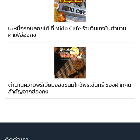
บะหมี่กรอบลอยได้ ที่ Mido Cafe ร้านวินเทจในตำนาน
คาเฟ่ฮ่องกง
ตำนานความพรีเมียมของขนมไหว้พระจันทร์ ของฝากคน
สำคัญจากฮ่องกง
ติ
ดต่อเรา