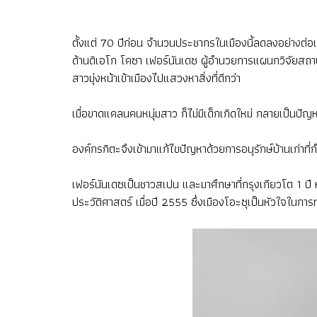
ตั้งแต่ 70 ปีก่อน จำนวนประชากรในเมืองนี้ลดลงอย่างต่อเ
ด้านดิเอโก โคซา เฟอร์นันเดซ ผู้อำนวยการแผนกวิจัยสถา
สาวมุ่งหน้าเข้าเมืองไปแสวงหาสิ่งที่ดีกว่า
เมื่อขาดแคลนคนหนุ่มสาว ก็ไม่มีเด็กเกิดใหม่ กลายเป็นปัญ
องค์กรกิตะจึงเข้ามาแก้ไขปัญหาด้วยการอนุรักษ์บ้านเก่าที
เฟอร์นันเดซเป็นชาวสเปน และมาศึกษาที่กรุงเกียวโต 1 ปี
ประวัติศาสตร์ เมื่อปี 2555 ซึ่งเมืองโอะซุเป็นหัวใจในการท