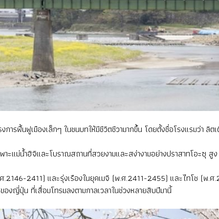
ื้นฟูเมืองเล็กๆ ในชนบทให้มีชีวิตชีวามากขึ้น โดยตั้งชื่อโรงแรมว่า ลิตเติ
ยเฉพาะแม่น้ำฮิจิและโบราณสถานที่สวยงามและสง่างามอย่างปราสาทโอะซุ สูง 
พ.ศ.2146-2411) และรุ่งเรืองในยุคเมจิ (พ.ศ.2411-2455) และไทโช (พ.ศ.2
องญี่ปุ่น ที่เสื่อมโทรมลงตามกาลเวลาในช่วงหลายสิบปีมานี้