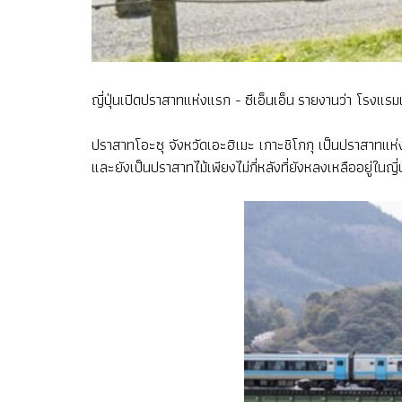
ญี่ปุ่นเปิดปราสาทแห่งแรก - ซีเอ็นเอ็น รายงานว่า โรงแ
ปราสาทโอะซุ จังหวัดเอะฮิเมะ เกาะชิโกกุ เป็นปราสาทแห่งแ
และยังเป็นปราสาทไม้เพียงไม่กี่หลังที่ยังหลงเหลืออยู่ในญี่ป