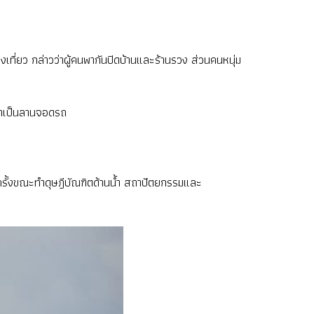
น
่ยว กล่าวว่าผู้คนพากันปิดบ้านและร้านรวง ส่วนคนหนุ่ม
ือทำเป็นลานจอดรถ
กครั้งขณะทำดุษฎีบัณฑิตด้านน้ำ สถาปัตยกรรมและ