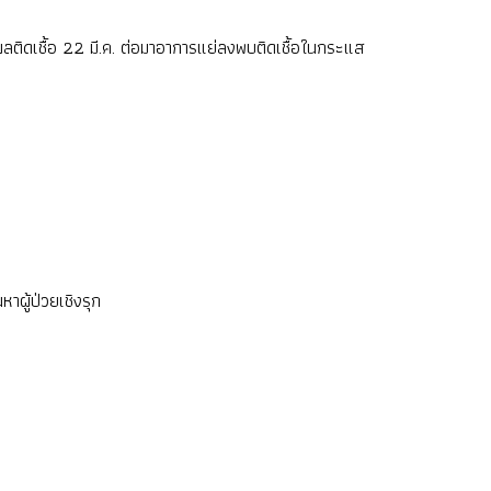
ันผลติดเชื้อ 22 มี.ค. ต่อมาอาการแย่ลงพบติดเชื้อในกระแส
าผู้ป่วยเชิงรุก