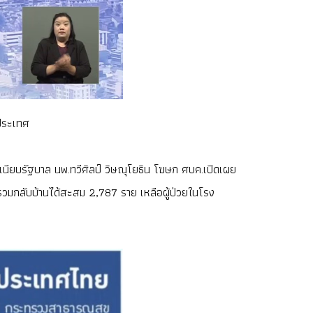
งประเทศ
ำเนียบรัฐบาล นพ.ทวีศิลป์ วิษณุโยธิน โฆษก ศบค.เปิดเผย
 รวมกลับบ้านได้สะสม 2,787 ราย เหลือผู้ป่วยในโรง