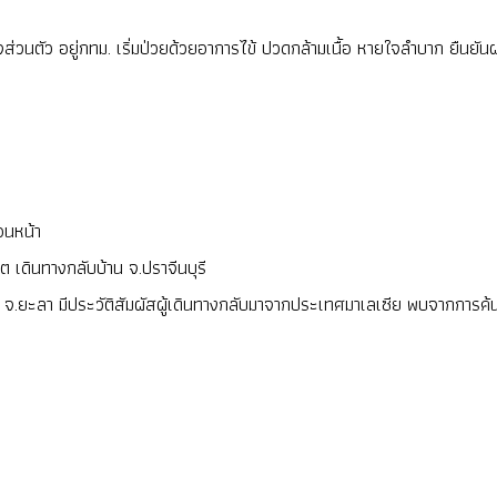
รกิจส่วนตัว อยู่กทม. เริ่มป่วยด้วยอาการไข้ ปวดกล้ามเนื้อ หายใจลำบาก ยืนย
อนหน้า
ต เดินทางกลับบ้าน จ.ปราจีนบุรี
่ จ.ยะลา มีประวัติสัมผัสผู้เดินทางกลับมาจากประเทศมาเลเซีย พบจากการค้นห