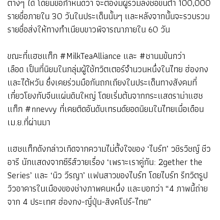
ต่างๆ ได้ โดยมีข้อกำหนดว่า จะต้องมีผู้ร่วมลงชื่อขั้นต่ำ 100,000
รายชื่อภายใน 30 วันในประเด็นนั้นๆ และหลังจากนั้นจะรวบรวม
รายชื่อส่งให้ทางทำเนียบขาวพิจารณาภายใน 60 วัน
ขณะที่แฮชแท็ก #MilkTeaAlliance และ #ชานมข้นกว่า
เลือด เป็นที่นิยมในกลุ่มผู้ใช้ทวิตเตอร์จำนวนหนึ่งในไทย ฮ่องกง
และไต้หวัน ซึ่งเคยร่วมมือกันถกเถียงในประเด็นทางสังคมที่
เกี่ยวโยงกับจีนแผ่นดินใหญ่ โดยเริ่มต้นจากกระแสดราม่าแฮช
แท็ก #nnevvy ที่เคยติดอันดับเทรนด์ยอดนิยมในไทยเมื่อเดือน
เม.ย.ที่ผ่านมา
แฮชแท็กดังกล่าวเกิดจากความไม่ตั้งใจของ ‘ไบร์ท’ วชิรวิชญ์ ชีว
อารี นักแสดงจากซีรีส์วายเรื่อง ‘เพราะเราคู่กัน: 2gether the
Series’ และ ‘นิว วีรญา’ แฟนสาวของไบร์ท โดยไบร์ท รีทวิตรูป
วิวอาคารในเมืองของช่างภาพคนหนึ่ง และบอกว่า “4 ภาพนี้ถ่าย
จาก 4 ประเทศ ฮ่องกง-ญี่ปุ่น-สิงคโปร์-ไทย”