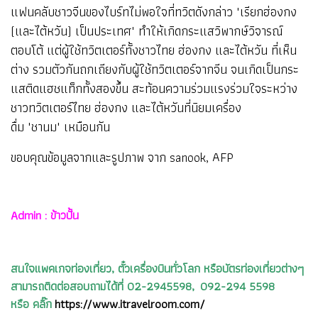
แฟนคลับชาวจีนของไบร์ทไม่พอใจที่ทวิตดังกล่าว "เรียกฮ่องกง
(และไต้หวัน) เป็นประเทศ" ทำให้เกิดกระแสวิพากษ์วิจารณ์
ตอบโต้ แต่ผู้ใช้ทวิตเตอร์ทั้งชาวไทย ฮ่องกง และไต้หวัน ที่เห็น
ต่าง รวมตัวกันถกเถียงกับผู้ใช้ทวิตเตอร์จากจีน จนเกิดเป็นกระ
แสติดแฮชแท็กทั้งสองขึ้น สะท้อนความร่วมแรงร่วมใจระหว่าง
ชาวทวิตเตอร์ไทย ฮ่องกง และไต้หวันที่นิยมเครื่อง
ดื่ม 'ชานม' เหมือนกัน
ขอบคุณข้อมูลจากและรูปภาพ จาก sanook, AFP
Admin : ข้าวปั้น
สนใจแพคเกจท่องเที่ยว, ตั๋วเครื่องบินทั่วโลก หรือบัตรท่องเที่ยวต่างๆ
สามารถติดต่อสอบถามได้ที่ 02-2945598, 092-294 5598
หรือ คลิ๊ก
https://www.itravelroom.com/