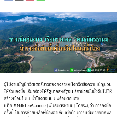
ผู้ใช้งานบัญชีทวิตเตอร์ชาวฮ่องกงรายหนึ่งทวีตข้อความเชิญชวน
ให้ร่วมลงชื่อ เรียกร้องให้รัฐบาลสหรัฐอเมริกาช่วยยับยั้งจีนไม่ให้
สร้างเขื่อนในแม่น้ำโขงตอนบน พร้อมติดแฮช
แท็ก #MilkTeaAlliance (พันธมิตรชานม) โดยระบุว่า การลงชื่อ
ครั้งนี้เป็นการช่วยเหลือพี่น้องอาเซียนต่อต้านการแผ่ขยายอิทธิพล