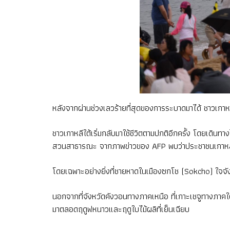
หลังจากผ่านช่วงเลวร้ายที่สุดของการระบาดมาได้ ชาวเกาหลีใ
ชาวเกาหลีใต้เริ่มกลับมาใช้ชีวิตตามปกติอีกครั้ง โดยเดิน
สวนสาธารณะ จากภาพข่าวของ AFP พบว่าประชาชนเกาหลีใต
โดยเฉพาะอย่างยิ่งที่ชายหาดในเมืองซกโช (Sokcho) ใจ
นอกจากที่จังหวัดคังวอนทางภาคเหนือ ที่เกาะเชจูทางภาคใต้
มาตลอดฤดูฟหนาวและฤดูใบไม้ผลิที่เย็นเฉียบ