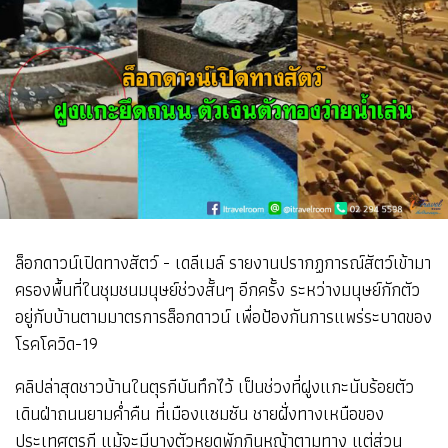
ล็อกดาวน์เปิดทางสัตว์ - เดลีเมล์ รายงานปรากฏการณ์สัตว์เข้ามา
ครองพื้นที่ในชุมชนมนุษย์ช่วงสั้นๆ อีกครั้ง ระหว่างมนุษย์กักตัว
อยู่กับบ้านตามมาตรการล็อกดาวน์ เพื่อป้องกันการแพร่ระบาดของ
โรคโควิด-19
คลิปล่าสุดชาวบ้านในตุรกีบันทึกไว้ เป็นช่วงที่ฝูงแกะนับร้อยตัว
เดินฝ่าถนนยามค่ำคืน ที่เมืองแซมซัน ชายฝั่งทางเหนือของ
ประเทศตุรกี แม้จะมีบางตัวหยุดพักกินหญ้าตามทาง แต่ส่วน