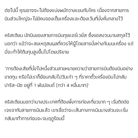
ต่อไปนี้ คุณอาจจะไม่ต้องแบ่งพนักวางแขนกับใคร เนื่องจากสายการ
บินส่วนใหญ่จะไม่มีคนจองเต็มเครื่องและต้องเว้นที่นั่งคั่นกลางไว้
คริสเตียน นักบินของสายการบินทุยแอร์เวย์ส ซึ่งขอสงวนนามสกุลไว้
บอกว่า แม้ว่าจะสมเหตุสมผลที่ควรให้ผู้โดยสารนั่งห่างกันบนเครื่อง แต่
นี่จะทำให้ต้นทุนสูงขึ้นไปโดยปริยาย
"การต้องเสียที่นั่งไปหนึ่งส่วนสามหมายความว่าสายการบินต้องบินอย่าง
ขาดทุน หรือไม่เราก็ย้อนกลับไปวันเก่า ๆ ที่ราคาตั๋วเครื่องบินไปกลับ
ปารีส-นีซ อยู่ที่ 1 พันปอนด์ (กว่า 4 หมื่นบาท)"
คริสเตียนบอกว่าบางประเทศที่ต้องพึ่งการท่องเที่ยวมาก ๆ เริ่มติดต่อ
เจรจากับสายการบินแล้ว เขาเชื่อว่าจะเส้นทางการบินบางส่วนจะเริ่ม
กลับมาทำการก่อนจะจบฤดูร้อนนี้