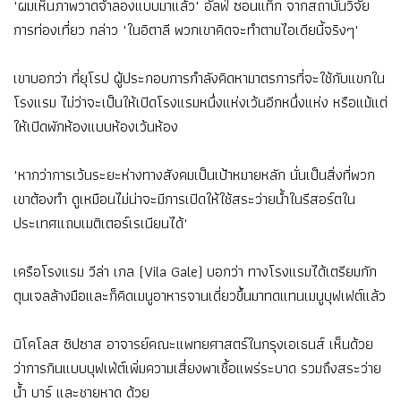
"ผมเห็นภาพวาดจำลองแบบมาแล้ว" อัลฟ์ ซอนแท็ก จากสถาบันวิจัย
การท่องเที่ยว กล่าว "ในอิตาลี พวกเขาคิดจะทำตามไอเดียนี้จริงๆ"
เขาบอกว่า ที่ยุโรป ผู้ประกอบการกำลังคิดหามาตรการที่จะใช้กับแขกใน
โรงแรม ไม่ว่าจะเป็นให้เปิดโรงแรมหนึ่งแห่งเว้นอีกหนึ่งแห่ง หรือแม้แต่
ให้เปิดพักห้องแบบห้องเว้นห้อง
"หากว่าการเว้นระยะห่างทางสังคมเป็นเป้าหมายหลัก นั่นเป็นสิ่งที่พวก
เขาต้องทำ ดูเหมือนไม่น่าจะมีการเปิดให้ใช้สระว่ายน้ำในรีสอร์ตใน
ประเทศแถบเมติเตอร์เรเนียนได้"
เครือโรงแรม วีล่า เกล (Vila Gale) บอกว่า ทางโรงแรมได้เตรียมกัก
ตุนเจลล้างมือและก็คิดเมนูอาหารจานเดี่ยวขึ้นมาทดแทนเมนูบุฟเฟต์แล้ว
นิโคโลส ซิปซาส อาจารย์คณะแพทยศาสตร์ในกรุงเอเธนส์ เห็นด้วย
ว่าการกินแบบบุฟเฟ่ต์เพิ่มความเสี่ยงพาเชื้อแพร่ระบาด รวมถึงสระว่าย
น้ำ บาร์ และชายหาด ด้วย