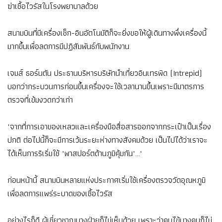
ฆ่าเชื้อไวรัสในโรงพยาบาลด้วย
สนามบินที่มีเครื่องเช็ก-อินอัตโนมัติก็จะยิ่งขอให้ผู้เดินทางพึ่งเครื่องนี้
มากขึ้นเพื่อลดการมีปฏิสัมพันธ์กับพนักงาน
เจมส์ ธอร์นตัน ประธานบริหารบริษัทนำเที่ยวอินเทรพิด (Intrepid)
บอกว่ากระบวนการก่อนขึ้นเครื่องจะใช้เวลานานขึ้นเพราะมีมาตรการ
ตรวจที่เข้มงวดกว่าเก่า
"จากที่การเอาของเหลวและเครื่องมือสื่อสารออกจากกระเป๋าเป็นเรื่อง
ปกติ ต่อไปนี้ก็จะมีการเว้นระยะห่างทางสังคมด้วย เป็นไปได้ว่าเราจะ
ได้เห็นการริเริ่มใช้ "พาสปอร์ตด้านภูมิคุ้มกัน"..."
ก่อนหน้านี้ สนามบินหลายแห่งประกาศเริ่มใช้เครื่องตรวจวัดอุณหภูมิ
เพื่อลดการแพร่ระบาดของเชื้อไวรัส
อย่างไรก็ดี ผู้เชี่ยวชาญบางฝ่ายก็ไม่เห็นด้วย เพราะว่าคนไข้บางคนก็ไม่