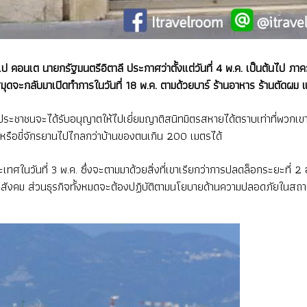
ูเซปเป คอนเต นายกรัฐมนตรีอิตาลี ประกาศว่าตั้งแต่วันที่ 4 พ.ค. เป็นต้นไ
ุดจะกลับมาเปิดทำการในวันที่ 18 พ.ค. ตามด้วยบาร์ ร้านอาหาร ร้านตัดผม แล
.ค. ประชาชนจะได้รับอนุญาตให้ไปเยี่ยมญาติสนิทมิตรสหายได้ตราบเท่าที่พ
ิงหรือขี่จักรยานไปไกลกว่าบ้านของตนเกิน 200 เมตรได้
ศในวันที่ 3 พ.ค. ซึ่งจะตามมาด้วยสิ่งที่เขาเรียกว่าการปลดล็อกระยะที่ 2 อา
สังคม ส่วนธุรกิจทั้งหมดจะต้องปฏิบัติตามนโยบายด้านความปลอดภัยในสถาน