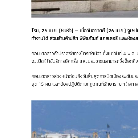
โรม, 26 เม.ย. (ซินหัว) — เมื่อวันอาทิตย์ (26 เม.ย.) จ
ทำงานได้ ส่วนร้านค้าปลีก พิพิธภัณฑ์ แกลเลอรี และห้องสม
คอนเตกล่าวคำปราศรัยทางโทรทัศน์ว่า ตั้งแต่วันที่ 4 พ
จะเปิดให้ใช้บริการอีกครั้ง และประชาชนสามารถวิ่งจ็อกก
คอนเตกล่าวล่วงหน้าก่อนถึงวันสิ้นสุดการปิดเมืองระดับประเท
สุด 15 คน และต้องปฏิบัติตามกฎเกณฑ์รักษาระยะห่างทาง