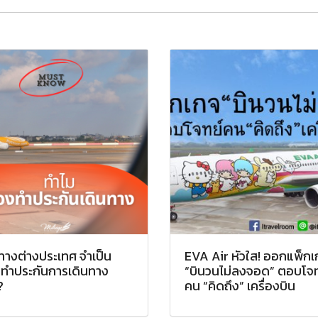
ทางต่างประเทศ จำเป็น
EVA Air หัวใส! ออกแพ็กเ
งทำประกันการเดินทาง
“บินวนไม่ลงจอด” ตอบโจท
?
คน “คิดถึง” เครื่องบิน