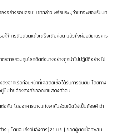
ตรองอย่างรอบคอบ" เขากล่าว พร้อมระบุว่าเขาจะยอมรับบท
วรรอให้การสืบสวนแล้วเสร็จเสียก่อน แล้วถึงค่อยมีมาตรการ
าตรการควบคุมโรคติดต่อบางอย่างถูกนำไปปฏิบัติอย่างไม่
ลงจากเรือก่อนหน้าที่เคสติดเชื้อได้รับการยืนยัน โดยทาง
ที่อยู่ในข่ายต้องสงสัยออกมาแสดงตัวตน
นติดต่อกัน โดยอาคารบางแห่งพากันร่วมเปิดไฟเป็นถ้อยคำว่า
งๆ โดยจนถึงวันอังคาร(21เม.ย.) ยอดผู้ติดเชื้อสะสม