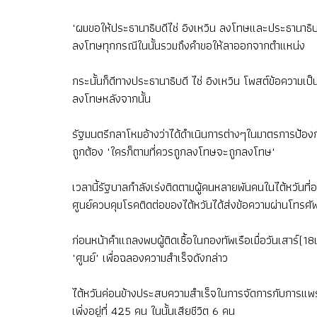
"ผมขอให้ประธานาธิบดีไช่ อิงเหวิน ลงโทษและประธานาธิบ
ลงโทษทุกกรณีในนั้นรวมถึงคำขอให้ลาออกจากตำแหน่ง
กระนั้นก็ดีทางประธานาธิบดี ไช่ อิงเหวิน โพสต์ข้อความเ
ลงโทษหลังจากนั้น
รัฐมนตรีกลาโหมอ้างว่าได้ดำเนินการต่างๆในมาตรการป้องก
ถูกต้อง "ใครก็ตามที่ควรถูกลงโทษจะถูกลงโทษ"
เวลานี้รัฐบาลกำลังเร่งติดตามผู้คนหลายพันคนในไต้หวันที
ศูนย์ควบคุมโรคติดต่อของไต้หวันได้ส่งข้อความผ่านโทรศัพท์
ก่อนหน้าคำแถลงพบผู้ติดเชื้อในกองทัพเรือเมื่อวันเสาร์(18
"ศูนย์" เพื่อฉลองความสำเร็จดังกล่าว
ไต้หวันค่อนข้างประสบความสำเร็จในการจัดการกับการแพร
เพิ่งอยู่ที่ 425 คน ในนั้นเสียชีวิต 6 คน