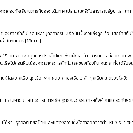
มายจากกองทัพเรือในภารกิจออกเดินทางไปสานไมตรีกับสาธารณรัฐปาเลา เกาะ
ของการกักกันโรค เหล่าบุคคลากรบนเรือ ในนั้นรวมถึงลูกเรือ แยกย้ายกัน
ชื้อในวันเสาร์(18เม.ย.)
ถึง 15 มีนาคม เพื่อผูกมิตรประจำปีและช่วยฝึกฝนด้านหารทหาร ก่อนเดินทางกลั
ู่บนเรือไปก่อนสืบเนื่องจากมาตรการกักกันโรคของท้องถิ่น จนกระทั่งได้รับอ
อนุญาตให้ลงจากเรือ ลูกเรือ 744 คนจากกองเรือ 3 ลำ ถูกเรียกมาตรวจโควิด-1
 15 เมษายน เสนาธิการทหารเรือ ถูกคณะกรรมการฯตั้งคำถามเกี่ยวกับสุขภาพ
โหมไต้หวันรุดออกมาขอโทษและแสดงความตั้งใจลาออกจากตำแหน่ง รับผิดชอบ