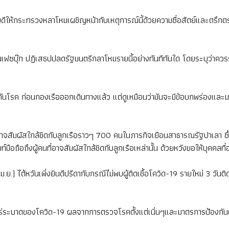
ดีให้กระทรวงหลาโหมเผชิญหน้ากับเหตุการณ์นี้ด้วยความซื่อสัตย์และตรึก
ป็นเฟซบุ๊ก ปฏิเสธปปลดรัฐมนตรีกลาโหมรายนี้อย่างทันทีทันใด โดยระบุว่าค
ันโรค ก่อนกองเรือออกเดินทางแล้ว แต่ดูเหมือนว่ามันจะมีข้อบกพร่องและม
่อาจสัมผัสใกล้ชิดกับลูกเรือราวๆ 700 คนในภารกิจเยือนสาธารณรัฐปาเลา ซึ่ง
มือถือถึงผู้คนที่อาจสัมผัสใกล้ชิดกับลูกเรือเหล่านั้น ด้วยหวังขอให้บุคคล
เม.ย.) ไต้หวันเพิ่งยินดีปรีดากับกรณีไม่พบผู้ติดเชื้อโควิด-19 รายใหม่ 3 วั
่ระบาดของโควิด-19 ผลจากการตรวจโรคตั้งแต่เนิ่นๆและมาตรการป้องกันต่า