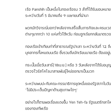
เรือ Panshih เป็นหนึ่งในกองเรือรบ 3 ลำที่ได้รับมอบห
ระหว่างวันที่ 5 มีนาคมถึง 9 เมษายนที่ผ่านา
พวกนักวิจารณ์บอกว่าหลังจากเสร็จสิ้นภารกิจและครบเวลา
ต่างๆมากกว่า 10 แห่งทั่วไต้หวัน ก่อนถูกเรียกกลับมาตรวจเ
กองเรือเข้าเทียบท่าที่สาธารณรัฐปาเลา ระหว่างวันที่ 12 
บุคลากรทั้งหมดบนเรือ ซึ่งรวมถึงนักเรียนนายเรือ ต้องอย
กระนั้นเมื่อวันเสาร์(18เม.ย.) หรือ 3 วันหลังจากได้รับ
ตรวจไวรัสโคโรนาสายพันธุ์ใหม่ออกมาเป็นบวก
ระหว่างพบปะกับคณะกรรมาธิการชุดหนึ่งของรัฐสภาในวันที่
"ไม่มีประเด็นปัญหาด้านสุขภาพใดๆ"
อย่างไรก็ตามพอเรื่องแดงขึ้น Yen Teh-fa รัฐมนตรีกลา
ของกองทัพเรือ