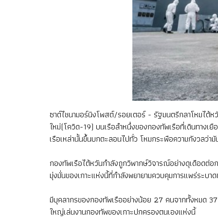
ซาต์ไชนามอร์นิงโพสต์/รอยเตอร์ - รัฐมนตรีกลาโหมไต
ใหม่(โควิด-19) บนเรือลำหนึ่งของกองทัพเรือที่เดินทางเยือ
เรือเหล่านั้นขึ้นบกตะลอนไปทั่ว โหมกระพือความกังวลว่าม
กองทัพเรือไต้หวันกำลังถูกวิพากษ์วิจารณ์อย่างดุเดือด
มุ่งมั่นของเกาะแห่งนี้ที่กำลังพยายามควบคุมการแพร่ระบา
มีบุคลากรของกองทัพเรืออย่างน้อย 27 คนจากทั้งหมด 377 ค
ใหญ่เล่นงานกองทัพของเกาะปกครองตนเองแห่งนี้