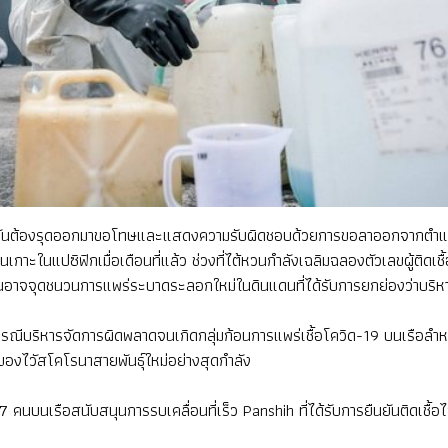
้หวันต้องรุดออกมาขอโทษและแสดงความรับผิดชอบด้วยการขอลาออกจากตำแหน
นเกาะในแปซิฟิกเมื่อเดือนที่แล้ว ช่วงที่ไต้หวนกำลังเฉลิมฉลองตัวเลขผู้ติดเช
ันอาจจุดชนวนการแพร่ระบาดระลอกใหม่ในดินแดนที่ได้รับการยกย่องว่าบริหารจ
ต่อกรณีบริหารจัดการผิดพลาดจนเกิดกลุ่มก้อนการแพร่เชื้อโควิด-19 บนเรือ
ดของไวัสโคโรนาสายพันธุ์ใหม่อย่างสุดกำลัง
นบนเรือสนับสนุนการรบเคลื่อนที่เร็ว Panshih ที่ได้รับการยืนยันติดเชื้อ