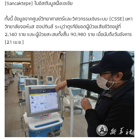
(Sancaktepe) ในอิสตันบูลฝั่งเอเชีย
ทั้งนี้ ข้อมูลจากศูนย์วิทยาศาสตร์และวิศวกรรมเชิงระบบ (CSSE) มหา
วิทยาลัยจอห์นส ฮอปกินส์ ระบุว่าตุรกีมียอดผู้ป่วยเสียชีวิตอยู่ที่
2,140 ราย และผู้ป่วยสะสมทั้งสิ้น 90,980 ราย เมื่อนับถึงวันอังคาร
(21 เม.ย.)