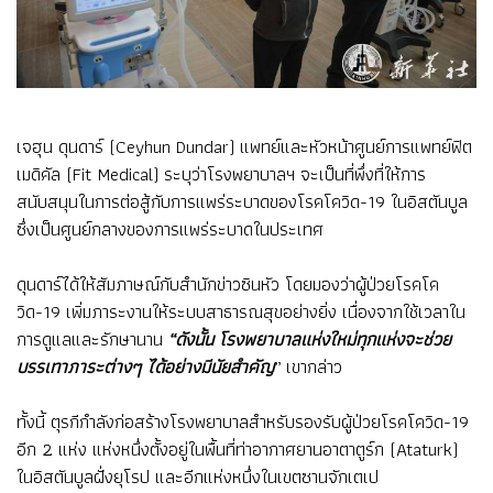
เจฮุน ดุนดาร์ (Ceyhun Dundar) แพทย์และหัวหน้าศูนย์การแพทย์ฟิต
เมดิคัล (Fit Medical) ระบุว่าโรงพยาบาลฯ จะเป็นที่พึ่งที่ให้การ
สนับสนุนในการต่อสู้กับการแพร่ระบาดของโรคโควิด-19 ในอิสตันบูล
ซึ่งเป็นศูนย์กลางของการแพร่ระบาดในประเทศ
ดุนดาร์ได้ให้สัมภาษณ์กับสำนักข่าวซินหัว โดยมองว่าผู้ป่วยโรคโค
วิด-19 เพิ่มภาระงานให้ระบบสาธารณสุขอย่างยิ่ง เนื่องจากใช้เวลาใน
การดูแลและรักษานาน
“ดังนั้น โรงพยาบาลแห่งใหม่ทุกแห่งจะช่วย
บรรเทาภาระต่างๆ ได้อย่างมีนัยสำคัญ
” เขากล่าว
ทั้งนี้ ตุรกีกำลังก่อสร้างโรงพยาบาลสำหรับรองรับผู้ป่วยโรคโควิด-19
อีก 2 แห่ง แห่งหนึ่งตั้งอยู่ในพื้นที่ท่าอากาศยานอาตาตูร์ก (Ataturk)
ในอิสตันบูลฝั่งยุโรป และอีกแห่งหนึ่งในเขตซานจักเตเป