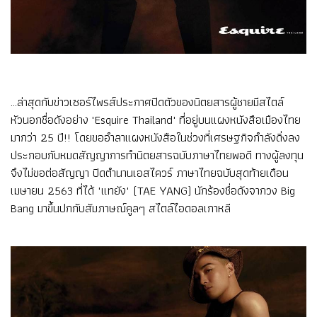
...ล่าสุดกับข่าวเซอร์ไพรส์ประกาศปิดตัวของนิตยสารผู้ชายมีสไตล์
หัวนอกชื่อดังอย่าง "Esquire Thailand" ที่อยู่บนแผงหนังสือเมืองไทย
มากว่า 25 ปี!! โดยขออำลาแผงหนังสือในช่วงที่เศรษฐกิจกำลังดิ่งลง
ประกอบกับหมดสัญญาการทำนิตยสารฉบับภาษาไทยพอดี ทางผู้ลงทุน
จึงไม่ขอต่อสัญญา ปิดตำนานเอสไควร์ ภาษาไทยฉบับสุดท้ายเดือน
เมษายน 2563 ที่ได้ "แทยัง" (TAE YANG) นักร้องชื่อดังจากวง Big
Bang มาขึ้นปกกับสัมภาษณ์คูลๆ สไตล์ไอดอลเกาหลี