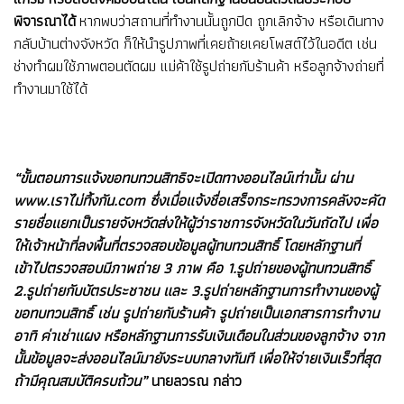
พิจารณาได้
หากพบว่าสถานที่ทำงานนั้นถูกปิด ถูกเลิกจ้าง หรือเดินทาง
กลับบ้านต่างจังหวัด ก็ให้นำรูปภาพที่เคยถ้ายเคยโพสต์ไว้ในอดีต เช่น
ช่างทำผมใช้ภาพตอนตัดผม แม่ค้าใช้รูปถ่ายกับร้านค้า หรือลูกจ้างถ่ายที่
ทำงานมาใช้ได้
“ขั้นตอนการแจ้งขอทบทวนสิทธิจะเปิดทางออนไลน์เท่านั้น ผ่าน
www.เราไม่ทิ้งกัน.com ซึ่งเมื่อแจ้งชื่อเสร็จกระทรวงการคลังจะคัด
รายชื่อแยกเป็นรายจังหวัดส่งให้ผู้ว่าราชการจังหวัดในวันถัดไป เพื่อ
ให้เจ้าหน้าที่ลงพื้นที่ตรวจสอบข้อมูลผู้ทบทวนสิทธิ์ โดยหลักฐานที่
เข้าไปตรวจสอบมีภาพถ่าย 3 ภาพ คือ 1.รูปถ่ายของผู้ทบทวนสิทธิ์
2.รูปถ่ายกับบัตรประชาชน และ 3.รูปถ่ายหลักฐานการทำงานของผู้
ขอทบทวนสิทธิ์ เช่น รูปถ่ายกับร้านค้า รูปถ่ายเป็นเอกสารการทำงาน
อาทิ ค่าเช่าแผง หรือหลักฐานการรับเงินเดือนในส่วนของลูกจ้าง จาก
นั้นข้อมูลจะส่งออนไลน์มายังระบบกลางทันที เพื่อให้จ่ายเงินเร็วที่สุด
ถ้ามีคุณสมบัติครบถ้วน”
นายลวรณ กล่าว