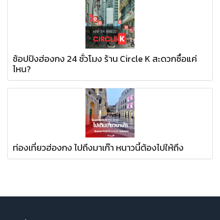
ช้อปปิงฮ่องกง 24 ชั่วโมง ร้าน Circle K สะดวกซื้อแค่
ไหน?
ท่องเที่ยวฮ่องกง ไปถึงมาเก๊า หนาวนี้ต้องไปให้ถึง