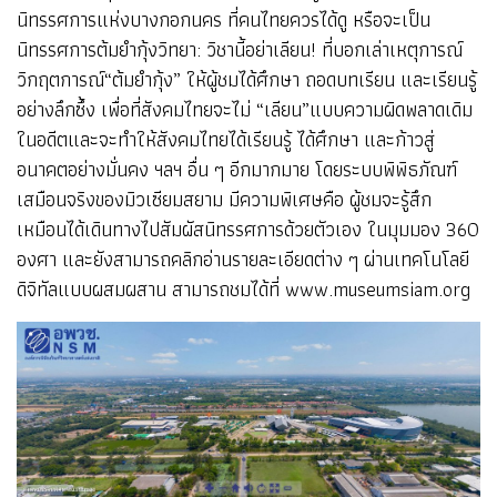
นิทรรศการแห่งบางกอกนคร ที่คนไทยควรได้ดู หรือจะเป็น
นิทรรศการต้มยำกุ้งวิทยา: วิชานี้อย่าเลียน! ที่บอกเล่าเหตุการณ์
วิกฤตการณ์“ต้มยำกุ้ง” ให้ผู้ชมได้ศึกษา ถอดบทเรียน และเรียนรู้
อย่างลึกซึ้ง เพื่อที่สังคมไทยจะไม่ “เลียน”แบบความผิดพลาดเดิม
ในอดีตและจะทำให้สังคมไทยได้เรียนรู้ ได้ศึกษา และก้าวสู่
อนาคตอย่างมั่นคง ฯลฯ อื่น ๆ อีกมากมาย โดยระบบพิพิธภัณฑ์
เสมือนจริงของมิวเซียมสยาม มีความพิเศษคือ ผู้ชมจะรู้สึก
เหมือนได้เดินทางไปสัมผัสนิทรรศการด้วยตัวเอง ในมุมมอง 360
องศา และยังสามารถคลิกอ่านรายละเอียดต่าง ๆ ผ่านเทคโนโลยี
ดิจิทัลแบบผสมผสาน สามารถชมได้ที่
www.museumsiam.org