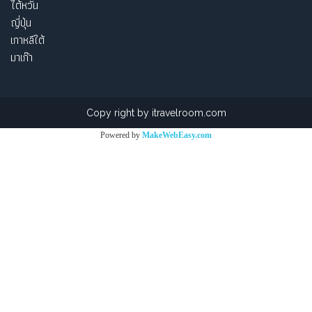
ไต้หวัน
ญี่ปุ่น
เกาหลีใต้
มาเก๊า
Copy right by itravelroom.com
Powered by
MakeWebEasy.com