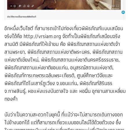
อีกหนึ่งเว็บไซต์ ที่สามารถเข้าไปท่องเที่ยวพิพิธภัณฑ์แบบเสมือน
จริงได้คือ http://vrsiam.org จัดทำเป็นพิพิธภัณฑ์เสมือนจริง
สามมิติ มีพิพิธภัณฑ์ให้เข้าชม คือ พิพิธภัณฑสถานแห่งชาติเจ้า
สามพระยา, พิพิธภัณฑสถานแห่งชาติพระนคร, พิพิธภัณฑสถาน
แห่งชาติเชียงใหม่, พิพิธภัณฑสถานแห่งชาตินครศรีธรรมราช,
พิพิธภัณฑสถานแห่งชาติขอนแก่น, อนุสรณ์สถานแห่งชาติ,
พิพิธภัณฑ์การเกษตรเฉลิมพระเกียรติ, ศูนย์ศึกษาวิจัยและ
พิพิธภัณฑ์ไดโนเสาร์ภูเวียง จ.ขอนแก่น, พิพิธภัณฑ์สิรินธร
จ.กาฬสินธุ์, หอแห่งแรงบันดาลใจ และ หอฝิ่น อุทยานสามเหลี่ยม
ทองคำ
นับว่าเป็นความสะดวกในยุคนี้ ที่แม้ว่าจะไม่สามารถเดินทางออก
ไปข้างนอกได้ แต่ก็สามารถเที่ยวแบบออนไลน์ได้ด้วยตัวเอง ซึ่ง