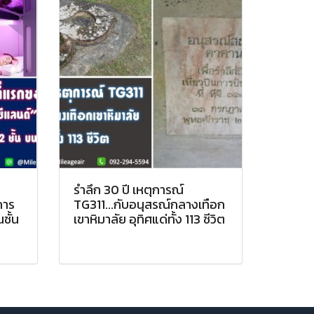
รำลึก 30 ปี เหตุการณ์
การ
TG311...กับอนุสรณ์กลางเทือก
ชั้น
เขาหิมาลัย อุทิศแด่ทั้ง 113 ชีวิต