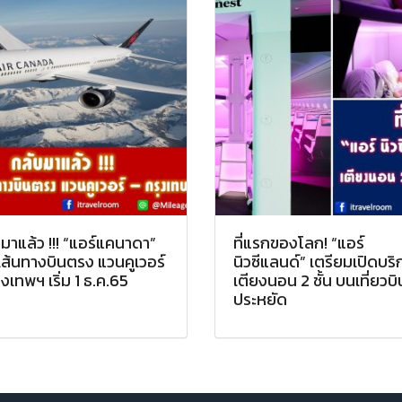
มาแล้ว !!! “แอร์แคนาดา”
ที่แรกของโลก! “แอร์
เส้นทางบินตรง แวนคูเวอร์
นิวซีแลนด์” เตรียมเปิดบริ
ุงเทพฯ เริ่ม 1 ธ.ค.65
เตียงนอน 2 ชั้น บนเที่ยวบิน
ประหยัด