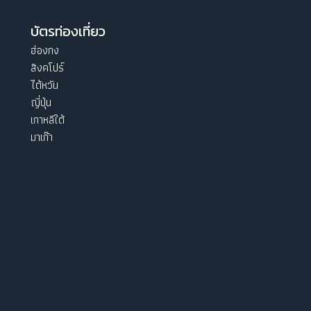
บัตรท่องเที่ยว
ฮ่องกง
สิงคโปร์
ไต้หวัน
ญี่ปุ่น
เกาหลีใต้
มาเก๊า