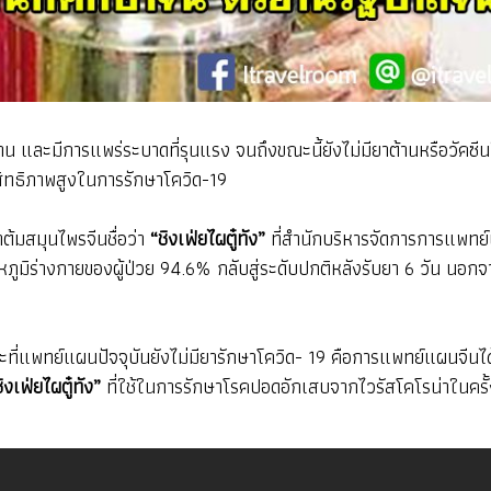
ละมีการแพร่ระบาดที่รุนแรง จนถึงขณะนี้ยังไม่มียาต้านหรือวัคซีนในก
ะสิทธิภาพสูงในการรักษาโควิด-19
าต้มสมุนไพรจีนชื่อว่า
“ชิงเฟ่ยไผตู๋ทัง”
ที่สำนักบริหารจัดการการแพทย
ภูมิร่างกายของผู้ป่วย 94.6% กลับสู่ระดับปกติหลังรับยา 6 วัน นอกจ
ี่แพทย์แผนปัจจุบันยังไม่มียารักษาโควิด- 19 คือการแพทย์แผนจีนได้
ิงเฟ่ยไผตู๋ทัง”
ที่ใช้ในการรักษาโรคปอดอักเสบจากไวรัสโคโรน่าในครั้ง