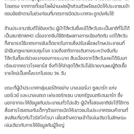
โดยตรง จากการที่เธอไลฟ์ผ่านเฟซบุ๊กส่วนตัวพร้อมเปิดให้ประชาชนเข้า
ตอบข้อซักถามในช่วงก่อนที่มาตรการปิดประเทศจะถูกบังคับใช้
ด้านประธานาธิบดีไช่อิงเหวิน ผู้นำไต้หวันซึ่งแม้ไต้หวันจะเป็นชาติที่ไม่ได้
เป็นสมาชิกWHO เนื่องจากจีนใช้อิทธิพลทางการเมืองกีดกัน แต่ไต้หวัน
ก็สามารถใช้มาตรการอันเด็ดขาดในการสั่งปรับเพื่อลงโทษประชาชนที่
ฝ่าฝืนกฎหมายควบคุมโรค รวมถึงสกัดการเดินทางระหว่างจีนกับ
ไต้หวันตั้งแต่ช่วงแรกของการระบาด สืบเนื่องจากไต้หวันเคยได้รับบท
เรียนจากคราวโรคซาร์ส จึงทำให้ล่าสุดไต้หวันไม่มีรายงานพบผู้ติดเชื้อ
รายใหม่เป็นครั้งแรกในรอบ 36 วัน
ขณะที่ผู้นำประเทศกลุ่มนอร์ดิกอย่าง นางเออร์นา ซูลบาร์ก แห่ง
นอร์เวย์ และนางเมตเต เฟรเดอริกเซน นายกรัฐมนตรีเดนมาร์ก ซึ่ง
นอกจากจะให้ข้อมูลกับประชาชนทั่วไปแล้ว ผู้นำทั้งสองชาติยังได้ใช้การ
สื่อสารโดยตรงกับเด็กๆด้วยการเปิดให้เยาวชนในประเทศตอบคำถามที่
สงสัยเกี่ยวกับไวรัสโคโรนา เพื่อสร้างความเข้าใจเช่นเดียวในลักษณะ
เช่นเดียวกับการให้ข้อมูลกับผู้ใหญ่