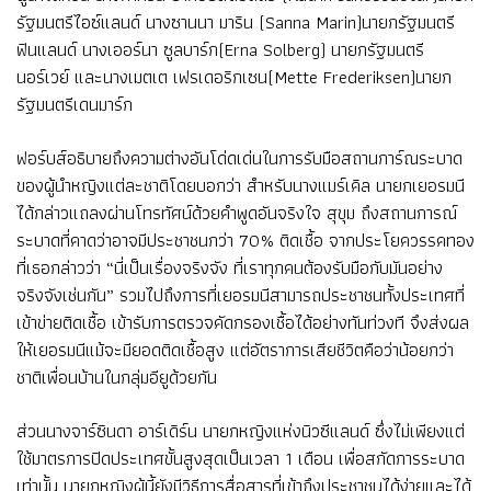
รัฐมนตรีไอซ์แลนด์ นางซานนา มาริน (Sanna Marin)นายกรัฐมนตรี
ฟินแลนด์ นางเออร์นา ซูลบาร์ก(Erna Solberg) นายกรัฐมนตรี
นอร์เวย์ และนางเมตเต เฟรเดอริกเซน(Mette Frederiksen)นายก
รัฐมนตรีเดนมาร์ก
ฟอร์บส์อธิบายถึงความต่างอันโด่ดเด่นในการรับมือสถานการ์ณระบาด
ของผู้นำหญิงแต่ละชาติโดยบอกว่า สำหรับนางแมร์เคิล นายกเยอรมนี
ได้กล่าวแถลงผ่านโทรทัศน์ด้วยคำพูดอันจริงใจ สุขุม ถึงสถานการณ์
ระบาดที่คาดว่าอาจมีประชาชนกว่า 70% ติดเชื้อ จากประโยควรรคทอง
ที่เธอกล่าวว่า “นี่เป็นเรื่องจริงจัง ที่เราทุกคนต้องรับมือกับมันอย่าง
จริงจังเช่นกัน” รวมไปถึงการที่เยอรมนีสามารถประชาชนทั้งประเทศที่
เข้าข่ายติดเชื้อ เข้ารับการตรวจคัดกรองเชื้อได้อย่างทันท่วงที จึงส่งผล
ให้เยอรมนีแม้จะมียอดติดเชื้อสูง แต่อัตราการเสียชีวิตคือว่าน้อยกว่า
ชาติเพื่อนบ้านในกลุ่มอียูด้วยกัน
ส่วนนางจาร์ซินดา อาร์เดิร์น นายกหญิงแห่งนิวซีแลนด์ ซึ่งไม่เพียงแต่
ใช้มาตรการปิดประเทศขั้นสูงสุดเป็นเวลา 1 เดือน เพื่อสกัดการระบาด
เท่านั้น นายกหญิงผู้นี้ยังมีวิธีการสื่อสารที่เข้าถึงประชาชนได้ง่ายและได้