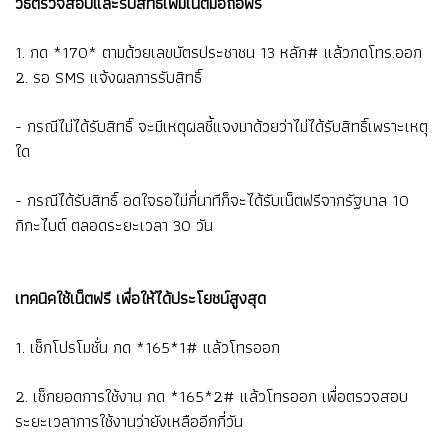
วิธีตรวจสอบและรับสิทธิ์เพิ่มเน็ตมือถือฟรี
1. กด *170* ตามด้วยเลขบัตรประชาชน 13 หลัก# แล้วกดโทร.ออก
2. รอ SMS แจ้งผลการรับสิทธิ์
- กรณีไม่ได้รับสิทธิ์ จะมีเหตุผลชี้แจงมาด้วยว่าไม่ได้รับสิทธิ์เพราะเหตุ
ใด
- กรณีได้รับสิทธิ์ อดใจรอไม่กี่นาทีก็จะได้รับเน็ตฟรีจากรัฐบาล 10
กิกะไบต์ ตลอดระยะเวลา 30 วัน
เทคนิคใช้เน็ตฟรี เพื่อให้ได้ประโยชน์สูงสุด
1. เช็กโปรโมชั่น กด *165*1# แล้วโทรออก
2. เช็กยอดการใช้งาน กด *165*2# แล้วโทรออก เพื่อตรวจสอบ
ระยะเวลาการใช้งานว่ายังเหลืออีกกี่วัน