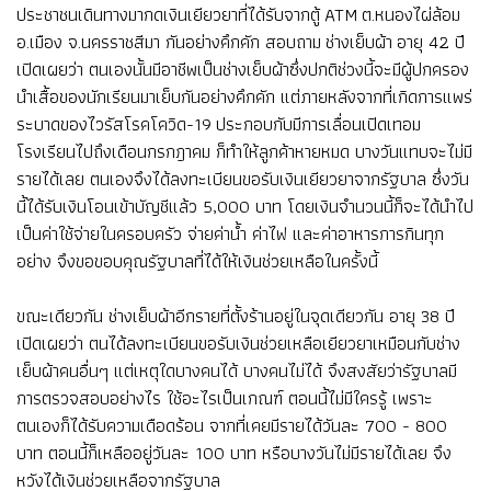
ประชาชนเดินทางมากดเงินเยียวยาที่ได้รับจากตู้ ATM ต.หนองไผ่ล้อม
อ.เมือง จ.นครราชสีมา กันอย่างคึกคัก สอบถาม ช่างเย็บผ้า อายุ 42 ปี
เปิดเผยว่า ตนเองนั้นมีอาชีพเป็นช่างเย็บผ้าซึ่งปกติช่วงนี้จะมีผู้ปกครอง
นำเสื้อของนักเรียนมาเย็บกันอย่างคึกคัก แต่ภายหลังจากที่เกิดการแพร่
ระบาดของไวรัสโรคโควิด-19 ประกอบกับมีการเลื่อนเปิดเทอม
โรงเรียนไปถึงเดือนกรกฎาคม ก็ทำให้ลูกค้าหายหมด บางวันแทบจะไม่มี
รายได้เลย ตนเองจึงได้ลงทะเบียนขอรับเงินเยียวยาจากรัฐบาล ซึ่งวัน
นี้ได้รับเงินโอนเข้าบัญชีแล้ว 5,000 บาท โดยเงินจำนวนนี้ก็จะได้นำไป
เป็นค่าใช้จ่ายในครอบครัว จ่ายค่าน้ำ ค่าไฟ และค่าอาหารการกินทุก
อย่าง จึงขอขอบคุณรัฐบาลที่ได้ให้เงินช่วยเหลือในครั้งนี้
ขณะเดียวกัน ช่างเย็บผ้าอีกรายที่ตั้งร้านอยู่ในจุดเดียวกัน อายุ 38 ปี
เปิดเผยว่า ตนได้ลงทะเบียนขอรับเงินช่วยเหลือเยียวยาเหมือนกับช่าง
เย็บผ้าคนอื่นๆ แต่เหตุใดบางคนได้ บางคนไม่ได้ จึงสงสัยว่ารัฐบาลมี
การตรวจสอบอย่างไร ใช้อะไรเป็นเกณฑ์ ตอนนี้ไม่มีใครรู้ เพราะ
ตนเองก็ได้รับความเดือดร้อน จากที่เคยมีรายได้วันละ 700 - 800
บาท ตอนนี้ก็เหลืออยู่วันละ 100 บาท หรือบางวันไม่มีรายได้เลย จึง
หวังได้เงินช่วยเหลือจากรัฐบาล