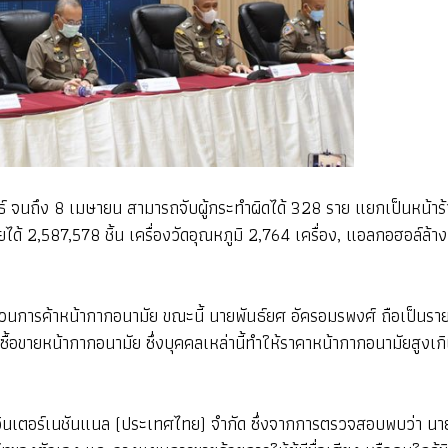
พันธ์ จนถึง 8 เมษายน สามารถจับผู้กระทำผิดได้ 328 ราย แยกเป็นหน้า
้ 2,587,578 ชิ้น เครื่องวัดอุณหภูมิ 2,764 เครื่อง, แอลกอฮอล์ล้า
การค้าหน้ากากอนามัย ขณะนี้ นายพันธ์ยศ อัครอมรพงศ์ ถือเป็นรายใ
าซื้อขายหน้ากากอนามัย ซึ่งบุคคลเหล่านี้ทำให้ราคาหน้ากากอนามัยสูง
อินเตอร์เนชันแนล (ประเทศไทย) จำกัด ซึ่งจากการตรวจสอบพบว่า นายพ