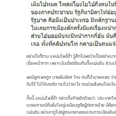
อย่างไรก็ตาม แหม่มโพธิ์ดำ รู้สึกไม่พอใจเป็นอย่าง
เรื่องหน้ากาก เพราะมันเดือดร้อนกันทั้งแผ่นดิน ส่วนเส
พอมีลูกเพจถูก นายพันธ์ยศ โกง ตนก็นำมาลงเพจ ว่ามี
จับได้ ไม่ให้เครดิต ตนไม่ว่าอะไร ตนช่วยสังคมไม่หว
ทั้งนี้ แหม่มโพธิ์ดำ กล่าวทิ้งท้ายอีกด้วยว่า "ประเ
แถลงการณ์กันยิ่งใหญ่เหมือนกูคือผู้ก่อการร้าย นี่ค
แผ่นดิน อย่าเอากูไปอยู่ตรงกลางของเกมการเมืองอ