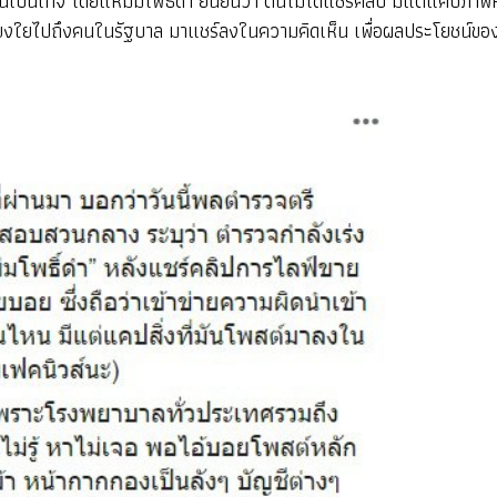
มูลอันเป็นเท็จ โดยแหม่มโพธิ์ดำ ยืนยันว่า ตนไม่ได้แชร์คลิป มีแต่แคปภ
โยงใยไปถึงคนในรัฐบาล มาแชร์ลงในความคิดเห็น เพื่อผลประโยชน์ของ