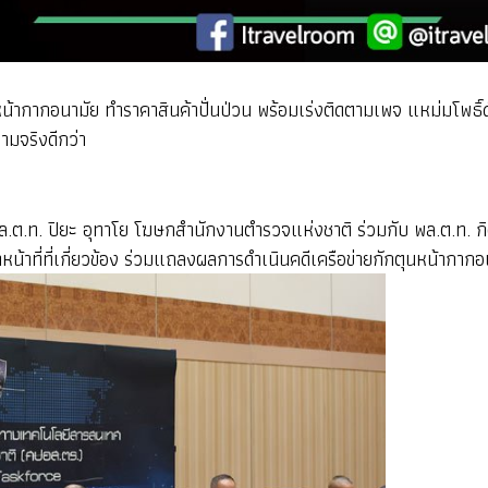
นหน้ากากอนามัย ทำราคาสินค้าปั่นป่วน พร้อมเร่งติดตามเพจ แหม่มโพธ
มจริงดีกว่า
ล.ต.ท. ปิยะ อุทาโย โฆษกสำนักงานตำรวจแห่งชาติ ร่วมกับ พล.ต.ท. กิต
หน้าที่ที่เกี่ยวข้อง ร่วมแถลงผลการดำเนินคดีเครือข่ายกักตุนหน้ากากอ