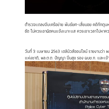
ตำรวจแถลงจับเครือข่าย พันธ์ยศ-เสี่ยบอย คดีกักตุ
ซัด ไม่ควรเอาผิดคนแจ้งเบาะแส ควรเอาเวลาไปหาควา
วันที่ 3 เมษายน 2563 เดลินิวส์ออนไลน์ รายงานว่า พ
แห่งชาติ, พล.ต.ต. ปัญญา ปิ่นสุข รอง ผบช.ก. และเจ้า