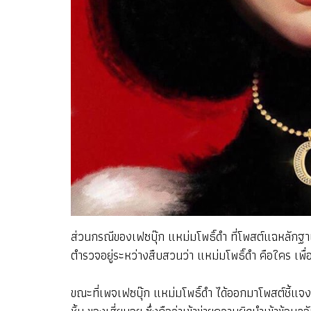
ส่วนกรณีของเฟซบุ๊ก แหม่มโพธิ์ดำ ที่โพสต์แฉหลักฐานว่
ตำรวจอยู่ระหว่างสืบสวนว่า แหม่มโพธิ์ดำ คือใคร เพ
ขณะที่เพจเฟซบุ๊ก แหม่มโพธิ์ดำ ได้ออกมาโพสต์ชี้แจงว