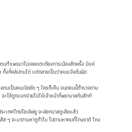
ะตนทำเพจมาไม่เคยแตะต้องการเมืองสักครั้ง มีแค่
อ ทั้งที่คลิปทนโท่ แต่กลายเป็นว่าคนแจ้งดันผิด
ึ่งตนเป็นคนเปิดชัด ๆ ใครก็เห็น จนตอนนี้ตำรวจตาม
จะได้ถูกแจกจ่ายไปให้เจ้าหน้าที่พยาบาลกันสักที
ต่ประเทศไทยไอเลิฟยู จะล่อกบาลกูเสียแล้ว
หวังสัส ๆ จะมาตามหากูทำไม ไปตามหาคนที่โกงชาติ โกง