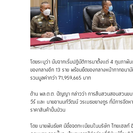
โดยระบุว่า นับจากเริ่มปฏิบัติการมาตั้งแต่ 4 กุมภา
ของกลางอีก 13 ราย พร้อมยึดของกลางหน้ากากอนามัยได
รวมมูลค่ากว่า 71,959,665 บาท
ด้าน พล.ต.ต. ปัญญา กล่าวว่า การสืบสวนสอบสวนขบวน
วีร์ และ นายอานนท์วัฒน์ วรเมธชยางกูร ที่มีการจัดห
ราคาสินค้าปั่นป่วน
โดย นายพันธ์ยศ มีชื่อจดทะเบียนในบริษัท ไทยเฮลท์ 