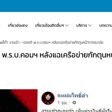
เที่ยวฮ่องกง
เที่ยวเมืองฮิตอื่นๆ
บริการ
บทควา
พธิ์ดำ งานเข้า ! เจอคดี พ.ร.บ.คอมฯ หลังแฉเครือข่ายกักตุนหน้ากากอนามัย
ดี พ.ร.บ.คอมฯ หลังแฉเครือข่ายกักตุน