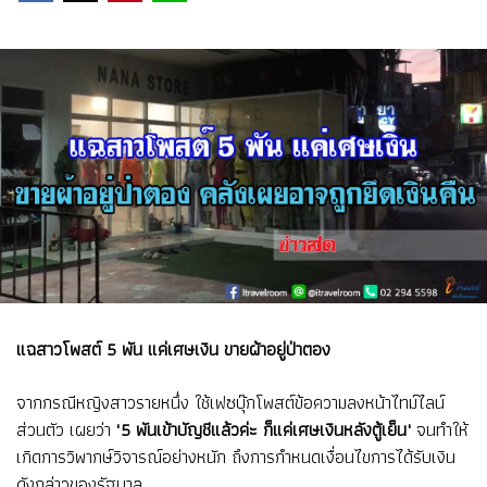
แฉสาวโพสต์ 5 พัน แค่เศษเงิน ขายผ้าอยู่ป่าตอง
จากกรณีหญิงสาวรายหนึ่ง ใช้เฟซบุ๊กโพสต์ข้อความลงหน้าไทม์ไลน์
ส่วนตัว เผยว่า
"5 พันเข้าบัญชีแล้วค่ะ ก็แค่เศษเงินหลังตู้เย็น"
จนทำให้
เกิดการวิพากษ์วิจารณ์อย่างหนัก ถึงการกำหนดเงื่อนไขการได้รับเงิน
ดังกล่าวของรัฐบาล