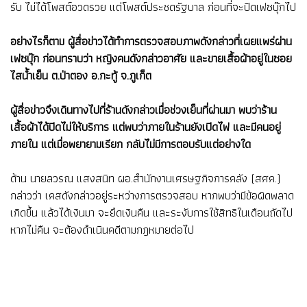
รับ ไม่ได้โพสต์อวดรวย แต่โพสต์ประชดรัฐบาล ก่อนที่จะปิดเฟซบุ๊กไป
อย่างไรก็ตาม ผู้สื่อข่าวได้ทำการตรวจสอบภาพดังกล่าวที่เผยแพร่ผ่าน
เฟซบุ๊ก ก่อนทราบว่า หญิงคนดังกล่าวอาศัย และขายเสื้อผ้าอยู่ในซอย
ไสน้ำเย็น ต.ป่าตอง อ.กะทู้ จ.ภูเก็ต
ผู้สื่อข่าวจึงเดินทางไปที่ร้านดังกล่าวเมื่อช่วงเย็นที่ผ่านมา พบว่าร้าน
เสื้อผ้าได้ปิดไม่ให้บริการ แต่พบว่าภายในร้านยังเปิดไฟ และมีคนอยู่
ภายใน แต่เมื่อพยายามเรียก กลับไม่มีการตอบรับแต่อย่างใด
ด้าน นายลวรณ แสงสนิท ผอ.สำนักงานเศรษฐกิจการคลัง (สศค.)
กล่าวว่า เคสดังกล่าวอยู่ระหว่างการตรวจสอบ หากพบว่ามีข้อผิดพลาด
เกิดขึ้น แล้วได้เงินมา จะยึดเงินคืน และระงับการใช้สิทธิในเดือนถัดไป
หากไม่คืน จะต้องดำเนินคดีตามกฎหมายต่อไป