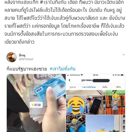
หลังจากแฮชแท็ก #เราไม่ทิ้งกัน เดือด ก็พบว่า มีชาวเน็ตแฉอีก
หลายคนที่ดูโปรไฟล์แล้วไม่ได้เดือดร้อนอะไร มีรถขับ กินหรู อยู่
สบาย ได้โพสต์โชว์ว่าได้เงินแล้วคู่กับพวงมาลัยรถ และ ยังมีบาง
รายที่โพสต์ว่า แค่กรอกข้อมูล โดยโกหกเรื่องอาชีพ ก็ได้เงินแล้ว
จนมีการตั้งข้อสงสัยในการกระบวนการตรวจสอบเพื่อรับเงิน
เยียวยาดังกล่าว