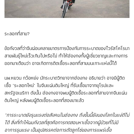
ระลอกที่สาม?
ข้อกังวลที่ว่าจีนผ่อนคลายมาตรการป้องกันการระบาดของไวรัสโคโรนา
สายพันธุ์ใหม่เร็วเกินไปหรือไม่ ทำให้ฮ่องกงทั้งผู้เชี่ยวชาญและทางการ
ออกมาเตือนว่า อาจเกิดการติดเชื้อระลอกที่สามบนเกาะแห่งนี้ได้
นพ.หยวน กว๋อหย่ง นักระบาดวิทยาจากฮ่องกง อธิบายว่า อาจมีผู้ติด
เชื้อ "ระลอกใหม่" ในจีนแผ่นดินใหญ่ ที่รับเชื้อมาจากยุโรปและ
สหรัฐอเมริกา ดังนั้น ฮ่องกงอาจพบผู้ติดเชื้อระลอกที่สามจากจีนแผ่น
ดินใหญ่ หลังพบผู้ติดเชื้อระลอกที่สองมาแล้ว
"การระบาดยังรุนแรงต่อสังคมในฮ่องกง ถึงขั้นนี้ยังมองโลกในแง่ดีไม่
ได้ สิ่งที่ทำให้ผมกังวลที่สุดคือการทดสอบหาเชื้อจากผู้ป่วยที่ไม่มี
อาการรุนแรง เป็นอุปสรรคต่อการตัดลูกโซ่ของการแพร่เชื้อ