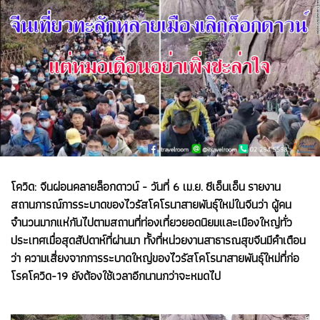
โควิด: จีนผ่อนคลายล็อกดาวน์ - วันที่ 6 เม.ย. ซีเอ็นเอ็น รายงาน
สถานการณ์การระบาดของไวรัสโคโรนาสายพันธุ์ใหม่ในจีนว่า ผู้คน
จำนวนมากแห่กันไปตามสถานที่ท่องเที่ยวยอดนิยมและเมืองใหญ่ทั่ว
ประเทศเมื่อสุดสัปดาห์ที่ผ่านมา ทั้งที่หน่วยงานสาธารณสุขจีนมีคำเตือน
ว่า ความเสี่ยงจากการระบาดใหญ่ของไวรัสโคโรนาสายพันธุ์ใหม่ที่ก่อ
โรคโควิด-19 ยังต้องใช้เวลาอีกนานกว่าจะหมดไป