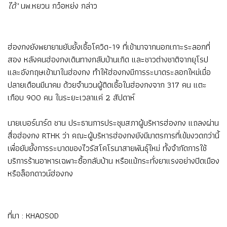
ได้"
นพ.หยวน กว๋อหย่ง กล่าว
ฮ่องกงยังพยายามยับยั้งเชื้อโควิด-19 ที่เข้ามาจากนอกเกาะระลอกที่
สอง หลังคนฮ่องกงเดินทางกลับบ้านเกิด และชาวต่างชาติจากยุโรป
และอังกฤษเข้ามาในฮ่องกง ทำให้ฮ่องกงมีการระบาดระลอกใหม่เมื่อ
ปลายเดือนมีนาคม ด้วยจำนวนผู้ติดเชื้อในฮ่องกงจาก 317 คน แตะ
เกือบ 900 คน ในระยะเวลาแค่ 2 สัปดาห์
นายเบอร์นาร์ด ชาน ประธานการประชุมสภาผู้บริหารฮ่องกง แถลงผ่าน
สื่อฮ่องกง RTHK ว่า คณะผู้บริหารฮ่องกงยังมีมาตรการที่เข้มงวดกว่านี้
เพื่อยับยั้งการระบาดของไวรัสโคโรนาสายพันธุ์ใหม่ ทั้งจำกัดการใช้
บริการร้านอาหารเฉพาะซื้อกลับบ้าน หรือแม้กระทั่งยาแรงอย่างปิดเมือง
หรือล็อกดาวน์ฮ่องกง
ที่มา :
KHAOSOD