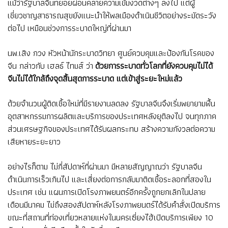
แม้ว่ารัฐบาลจีนทยอยผ่อนคลายความเข้มงวดต่างๆ ลงไป แต่ผู้
เชี่ยวชาญสาธารณสุขยังแนะนำให้พลเมืองดำเนินชีวิตอย่างระมัดระวัง
ต่อไป เหมือนช่วงการระบาดใหญ่ที่ผ่านมา
นพ.เสิง กวง หัวหน้านักระบาดวิทยา ศูนย์ควบคุมและป้องกันโรคของ
จีน กล่าวกับ เฮลธ์ ไทมส์ ว่า
ด้วยการระบาดทั่วโลกที่ยังควบคุมไม่ได้
จีนไม่ได้ใกล้ถึงจุดสิ้นสุดการระบาด แต่เข้าสู่ระยะใหม่แล้ว
ด้วยจำนวนผู้ติดเชื้อใหม่ที่มีรายงานลดลง รัฐบาลจีนจึงเริ่มพยายามฟื้น
อุตสาหกรรมการผลิตและบริการของประเทศหลังยุติลงไป จนทุกภาค
ส่วนเศรษฐกิจของประเทศได้รับผลกระทบ สร้างความกังวลต่อความ
เสียหายระยะยาว
อย่างไรก็ตาม ไม่กี่สัปดาห์ที่ผ่านมา มีหลายสัญญาณว่า รัฐบาลจีน
ดำเนินการเร็วเกินไป และเสี่ยงต่อการกลับมาติดเชื้อระลอกที่สองใน
ประเทศ เช่น แผนการเปิดโรงภาพยนตร์อีกครั้งถูกยกเลิกในปลาย
เดือนมีนาคม ไม่ถึงสองสัปดาห์หลังโรงภาพยนตร์ได้รับคำสั่งเปิดบริการ
ขณะที่สถานที่ท่องเที่ยวหลายแห่งในนครเซี่ยงไฮ้เปิดบริการเพียง 10