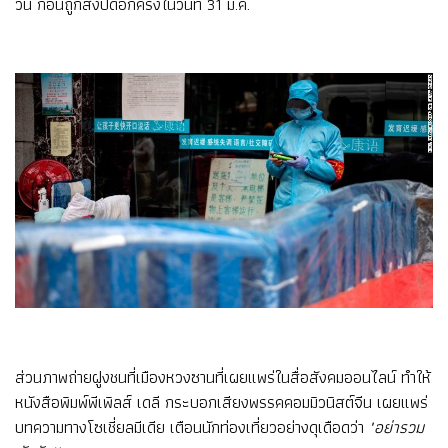
วัน ก่อนถูกสั่งปิดอีกครั้งในวันที่ 31 มี.ค.
ส่วนภาพถ่ายฝูงชนที่เมืองหวงซานที่เผยแพร่ในสื่อสังคมออนไลน์ ทำให้
หนังสือพิมพ์พีเพิลส์ เดลี กระบอกเสียงพรรคคอมมิวนิสต์จีน เผยแพร่
บทความทางโซเชี่ยลมีเดีย เตือนนักท่องเที่ยวอย่างดุเดือดว่า
"อย่ารวม