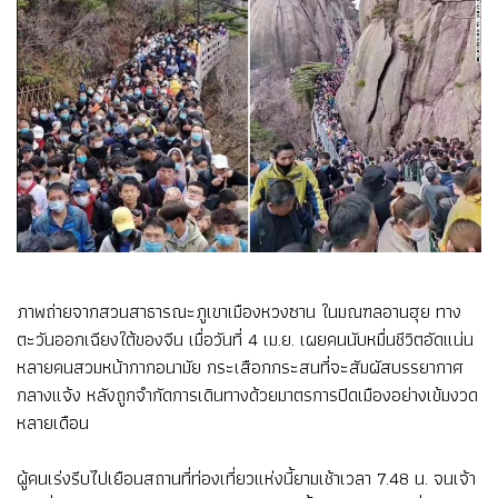
ภาพถ่ายจากสวนสาธารณะภูเขาเมืองหวงซาน ในมณฑลอานฮุย ทาง
ตะวันออกเฉียงใต้ของจีน เมื่อวันที่ 4 เม.ย. เผยคนนับหมื่นชีวิตอัดแน่น
หลายคนสวมหน้ากากอนามัย กระเสือกกระสนที่จะสัมผัสบรรยากาศ
กลางแจ้ง หลังถูกจำกัดการเดินทางด้วยมาตรการปิดเมืองอย่างเข้มงวด
หลายเดือน
ผู้คนเร่งรีบไปเยือนสถานที่ท่องเที่ยวแห่งนี้ยามเช้าเวลา 7.48 น. จนเจ้า