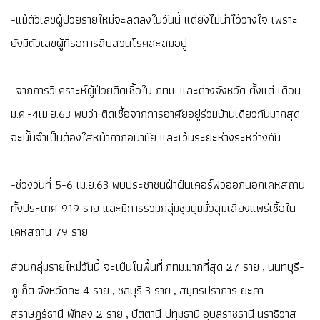
-แม้ตัวเลขผู้ป่วยรายใหม่จะลดลงในวันนี้ แต่ยังไม่น่าไว้วางใจ เพราะ
ยังมีตัวเลขผู้ที่รอการสืบสวนโรคสะสมอยู่
-จากการวิเคราะห์ผู้ป่วยติดเชื้อใน กทม. และต่างจังหวัด ตั้งแต่ เดือน
ม.ค.-4เม.ย.63 พบว่า ติดเชื้อจากการอาศัยอยู่ร่วมบ้านเดียวกันมากสุด
ฉะนั้นจำเป็นต้องใส่หน้ากากอนามัย และเว้นระยะห่างระหว่างกัน
-ช่วงวันที่ 5-6 เม.ย.63 พบประชาชนฝ่าฝืนเคอร์ฟิวออกนอกเคหสถาน
ทั้งประเทศ 919 ราย และมีการรวมกลุ่มชุมนุมมั่วสุมเสี่ยงแพร่เชื้อใน
เคหสถาน 79 ราย
ส่วนกลุ่มรายใหม่วันนี้ จะเป็นในพื้นที่ กทม.มากที่สุด 27 ราย , นนทบุรี-
ภูเก็ต จังหวัดละ 4 ราย , ชลบุรี 3 ราย , สมุทรปราการ ยะลา
สุราษฎร์ธานี พัทลุง 2 ราย , ปัตตานี ปทุมธานี อุบลราชธานี นราธิวาส