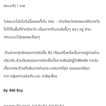
สระแก้ว 1 ราย
โดยแนวโน้มในวันนี้ลดลงทั้งใน กทม. - ต่างจังหวัดลดลงแต่ยังวางใจ
ไม่ได้ในพื้นที่ต่างจังหวัด เนื่องจากจำนวนยังขึ้นๆ ลงๆ อยู่ ส่วน
กทม.แนวโน้มลดลงเรื่อยๆ
ด้านสาเหตุหลักของการติดเชื้อ คือ เกือบครึ่งหนึ่งเป็นการอยู่ร่วมบ้าน
เดียวกัน ส่วนต้นตอของการติดเชื้อเป็นการสัมผัสผู้ใกล้ชิดคือ การรับ
เชื้อจากคนไทยที่กลับจากต่างประเทศมากที่สุด รองลงมาคือมา
จาก กลุ่มสถานบันเทิง และ อาชีพเสี่ยง
By: Bell Boy
ขอบคุณ ข้อมูลจาก
SOURCE1
SOURCE2