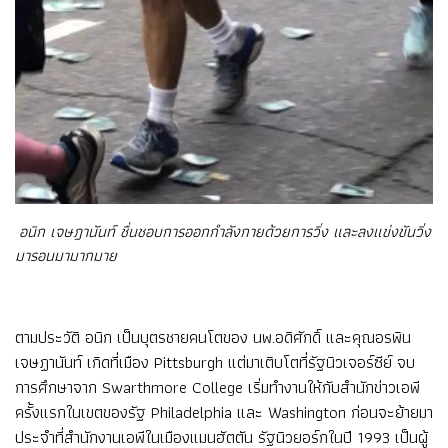
อนิก เจษฎานันท์ ชื่นชอบการออกกำลังกายด้วยการวิ่ง และลงแข่งขันวิ่ง
มารอนมามากมาย
ตามประวัติ อนิก เป็นบุตรชายคนโตของ นพ.อดิศักดิ์ และคุณอรพิน
เจษฏานันท์ เกิดที่เมือง Pittsburgh แต่มาเติบโตที่รัฐนิวเจอร์ซีย์ จบ
การศึกษาจาก Swarthmore College เริ่มทำงานให้กับสำนักข่าวเอพี
ครั้งแรกในเขตของรัฐ Philadelphia และ Washington ก่อนจะย้ายมา
ประจำที่สำนักงานเอพีในเมืองแมนฮัตตัน รัฐนิวยอร์กในปี 1993 เป็นผู้