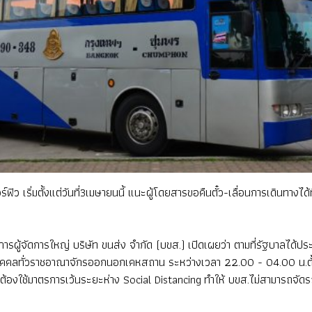
เริ่มตั้งแต่วันที่3เมษายนนี้ แนะผู้โดยสารขอคืนตั๋ว-เลื่อนการเดินทางได้ท
กรรมการผู้จัดการใหญ่ บริษัท ขนส่ง จำกัด (บขส.) เปิดเผยว่า ตามที่รัฐบ
ามบุคคลทั่วราชอาณาจักรออกนอกเคหสถาน ระหว่างเวลา 22.00 - 04.00 น.ตั้
งใช้มาตรการเว้นระยะห่าง Social Distancing ทำให้ บขส.ไม่สามารถจัดรถให