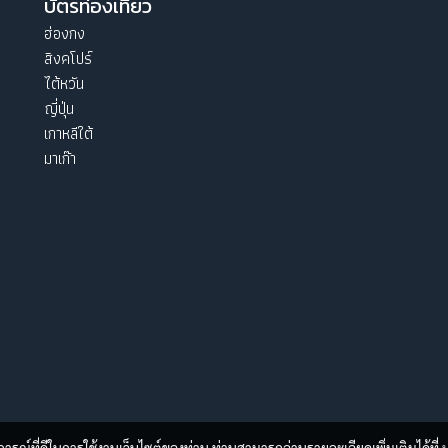
บัตรท่องเที่ยว
ฮ่องกง
สิงคโปร์
ไต้หวัน
ญี่ปุ่น
เกาหลีใต้
มาเก๊า