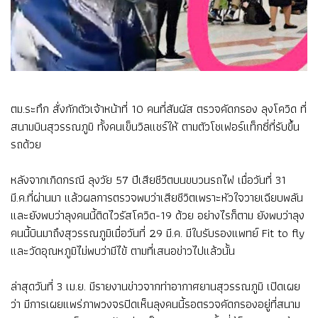
ตม.ระทึก สั่งกักตัวเจ้าหน้าที่ 10 คนที่สัมผัส ตรวจคัดกรอง ลุงโควิด ที่
สนามบินสุวรรณภูมิ ทั้งคนเข็นวิลแชร์ให้ ตามตัวโชเฟอร์แท็กซี่ที่รับขึ้น
รถด้วย
หลังจากเกิดกรณี ลุงวัย 57 ปีเสียชีวิตบนขบวนรถไฟ เมื่อวันที่ 31
มี.ค.ที่ผ่านมา แล้วผลการตรวจพบว่าเสียชีวิตเพราะหัวใจวายเฉียบพลัน
และยังพบว่าลุงคนนี้ติดไวรัสโควิด-19 ด้วย อย่างไรก็ตาม ยังพบว่าลุง
คนนี้บินมาถึงสุวรรณภูมิเมื่อวันที่ 29 มี.ค. มีใบรับรองแพทย์ Fit to fly
และวัดอุณหภูมิไม่พบว่ามีไข้ ตามที่เสนอข่าวไปแล้วนั้น
ล่าสุดวันที่ 3 เม.ย. มีรายงานข่าวจากท่าอากาศยานสุวรรณภูมิ เปิดเผย
ว่า มีการเผยแพร่ภาพวงจรปิดเห็นลุงคนนี้รอตรวจคัดกรองอยู่ที่สนาม