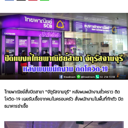
ไทยพาณิชย์สั่งปิดสาขา “จัตุรัสจามจุรี” หลังพบพนักงานชั่วคราว ติด
โควิด-19 เผยรับเชื้อจากคนในครอบครัว สั่งพนักงานในพื้นที่กักตัว ปิด
ธนาคารฆ่าเชื้อ