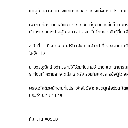
แต่ผู้โดยสารยืนยันจะเดินทางต่อ จนกระทั่งเวลา ประมาณ
เจ้าหน้าที่สถานีทับสะแกแจ้งเจ้าหน้าที่กู้ภัยท้องถิ่นขึ้น
ทับสะแก และย้ายผู้โดยสาร 15 คน ไปโดยสารกับตู้อื่น เ
4.วันที่ 31 มี.ค.2563 ได้รับแจ้งจากเจ้าหน้าที่โรงพยาบ
โควิด-19
นายวรวุฒิกล่าวว่า รฟท.ได้ร่วมกับนายอำเภอ และสาธารณสุ
ยาก่อนทำความสะอาดถึง 2 ครั้ง รวมทั้งแจ้งรายชื่อผู้โ
พร้อมกักตัวพนักงานที่มีประวัติสัมผัสใกล้ชิดผู้เสียช
ประจำขบวน 1 นาย
ที่มา :
KHAOSOD