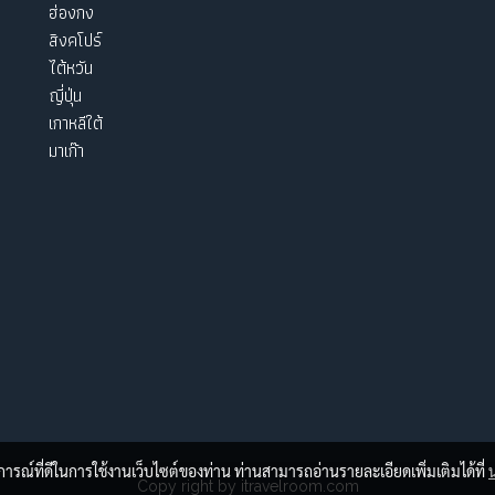
ฮ่องกง
สิงคโปร์
ไต้หวัน
ญี่ปุ่น
เกาหลีใต้
มาเก๊า
บการณ์ที่ดีในการใช้งานเว็บไซต์ของท่าน ท่านสามารถอ่านรายละเอียดเพิ่มเติมได้ที่
Copy right by itravelroom.com