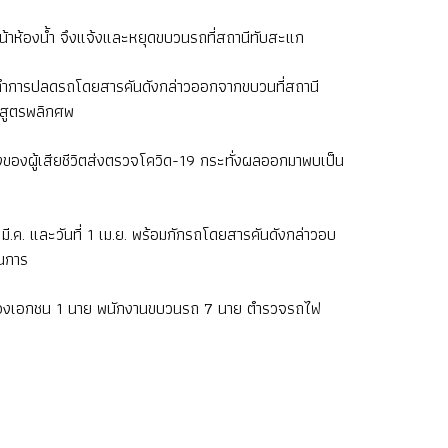
น้าห้องน้ำ จึงแจ้งและหยุดขบวนรถที่สถานีทับสะแก
แล้ว จึงทำการปลดรถโดยสารคันดังกล่าวออกจากขบวนที่สถานี
นสูตรพลิกศพ
ั่งของผู้เสียชีวิตส่งตรวจโควิด-19 กระทั่งผลออกมาพบเป็น
ี.ค. และวันที่ 1 เม.ย. พร้อมกักรถโดยสารคันดังกล่าวอบ
ินการ
ดภัยของเอกชน 1 นาย พนักงานขบวนรถ 7 นาย ตำรวจรถไฟ