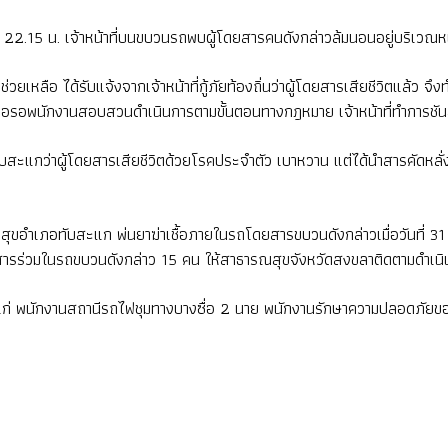
 22.15 น. เจ้าหน้าที่บนขบวนรถพบผู้โดยสารคนดังกล่าวล้มนอนอยู่บริเวณห
ทำการช่วยเหลือ ได้รับแจ้งจากเจ้าหน้าที่กู้ภัยท้องถิ่นว่าผู้โดยสารเสียชีวิต
พื่อรอพนักงานสอบสวนดำเนินการตามขั้นตอนทางกฎหมาย เจ้าหน้าที่ทำการชั
าลทับสะแกว่าผู้โดยสารเสียชีวิตด้วยโรคประจำตัว เบาหวาน แต่ได้นำสารคัดหล
ขอำเภอทับสะแก พ่นยาฆ่าเชื้อภายในรถโดยสารขบวนดังกล่าวเมื่อวันที่ 31 ม
ดยสารร่วมในรถขบวนดังกล่าว 15 คน ให้สาธารณสุขจังหวัดสงขลาติดตามดำเน
ีวิต ได้แก่ พนักงานสถานีรถไฟชุมทางบางซื่อ 2 นาย พนักงานรักษาความปลอ