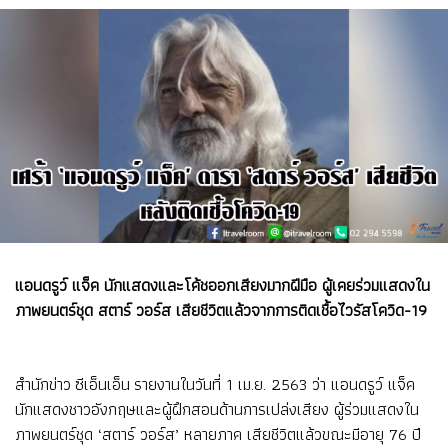
แอนดรูว์ แจ็ค นักแสดงและโค้ชออกเสียงมากฝีมือ ผู้เคยร่วมแสดงใน
ภาพยนตร์ชุด สตาร์ วอร์ส เสียชีวิตแล้วจากการติดเชื้อไวรัสโควิด-19
สำนักข่าว ซีเอ็นเอ็น รายงานในวันที่ 1 เม.ย. 2563 ว่า แอนดรูว์ แจ็ค
นักแสดงชาวอังกฤษและผู้ฝึกสอนด้านการเปล่งเสียง ผู้ร่วมแสดงใน
ภาพยนตร์ชุด ‘สตาร์ วอร์ส’ หลายภาค เสียชีวิตแล้วขณะมีอายุ 76 ปี