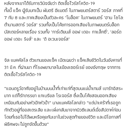
หลังจากเขาได้รับการวินิจฉัยว่า ติดเชื้อไวรัสโควิด-19
ทั้งนี้ แจ็ค ผู้รับบทเป็น พันตรี อีแมตต์ ในภาพยนตร์สตาร์ วอร์ส ภาคที่
7 กับ 8 และภาคเสียงเป็นตัวละคร ‘โมล็อค’ ในภาพยนตร์ ‘ฮาน โซโล:
ตำนานสตาร์ วอร์ส’ รวมทั้งเป็นโค้ชการออกเสียงในภาพยนตร์บล็อก
บัสเตอร์หลายเรื่อง รวมทั้ง ‘การ์เดียนส์ ออฟ เดอะ กาแล็กซี่’, ‘ลอร์ด
ออฟ เดอะ ริงส์’ และ ‘ดิ อเวนเจอร์ส’
จิล แมคคัลโล ตัวแทนของแจ็ค เปิดเผยว่า แจ็คเสียชีวิตในวันอังคารที่
31 มี.ค. ที่ผ่านมา ที่โรงพยาบาลในเมืองเซอร์เรย์ ของอังกฤษ จากการ
ติดเชื้อไวรัสโควิด-19
“แอนดรูว์อาศัยอยู่ในบ้านบนน้ำที่เก่าแก่ที่สุดบนแม่น้ำเทมส์ เขารักอิสระ
มาก แต่ก็รักภรรยา แกเบรียล โรเจอร์ส ซึ่งเป็นโค้ชสอนออกเสียง
เหมือนกันอย่างหัวปักหัวปำ” นางแมคคัลโลกล่าว “แต่น่าเศร้าที่เธอถูก
กักตัวอยู่ที่ออสเตรเลีย และเพิ่งกลับมาจากนิวซีแลนด์เมื่อสัปดาห์ก่อน
โดยที่เธอไม่ได้พบหรือคุยกับเขาในช่วงสุดท้ายของชีวิต และมีโอกาสที่
พิธีศพจะไม่ถูกจัดขึ้นด้วย”