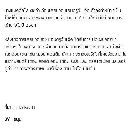
นางแมคคัลโลเผยว่า ก่อนเสียชีวิต แอนดรูว์ แจ็ค กำลังทำหน้าที่เป็น
โค้ชให้กับนักแสดงของภาพยนตร์ ‘แบทแมน’ ภาคใหม่ ที่มีกำหนดการ
เข้าฉายในปี 2564
หลังข่าวการเสียชีวิตของ แอนดรูว์ แจ็ค ได้รับการเปิดเผยออกมา
เพื่อนๆ ในวงการบันเทิงจำนวนมากก็ออกมาร่วมแสดงความเสียใจผ่าน
โลกออนไลน์ เช่น ฌอน แอสติน นักแสดงชาวอเมริกันที่เคยร่วมงานกัน
ในภาพยนตร์ เดอะ ลอร์ด ออฟ เดอะ ริงส์ และ คริสโตเปอร์ มิลเลอร์
ผู้อำนวยการสร้างภาพยนตร์เรื่อง ฮาน โซโล เป็นต้น
ที่มา :
THAIRATH
BY : ขนุน