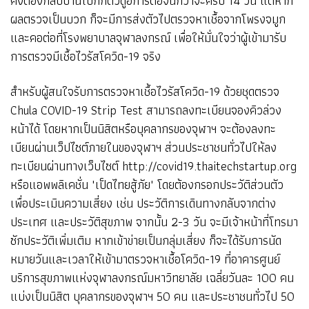
คงต้องกลับบ้านไปกักตัวดูอการต่อจนกว่าจะครบ 14 วัน แต่หาก
ผลตรวจเป็นบวก ก็จะมีการส่งตัวไปตรวจหาเชื้อจากโพรงจมูก
และคอต่อที่โรงพยาบาลจุฬาลงกรณ์ เพื่อให้มั่นใจว่าผู้เข้ามารับ
การตรวจมีเชื้อไวรัสโควิด-19 จริง
สำหรับผู้สนใจรับการตรวจหาเชื้อไวรัสโควิด-19 ด้วยชุดตรวจ
Chula COVID-19 Strip Test สามารถลงทะเบียนจองคิวล่วง
หน้าได้ โดยหากเป็นนิสิตหรือบุคลากรของจุฬาฯ จะต้องลงทะ
เบียนผ่านเว็ปไซต์ภายในของจุฬาฯ ส่วนประชาชนทั่วไปให้ลง
ทะเบียนผ่านทางเว็บไซต์ http://covid19.thaitechstartup.org
หรือแอพพลิเคชั่น "เป็ดไทยสู้ภัย" โดยต้องกรอกประวัติส่วนตัว
เพื่อประเมินความเสี่ยง เช่น ประวัติการเดินทางกลับจากต่าง
ประเทศ และประวัติสุขภาพ จากนั้น 2-3 วัน จะมีเจ้าหน้าที่โทรมา
ซักประวัติเพิ่มเติม หากเข้าข่ายเป็นกลุ่มเสี่ยง ก็จะได้รับการนัด
หมายวันและเวลาให้เข้ามาตรวจหาเชื้อโควิด-19 ที่อาคารศูนย์
บริการสุขภาพแห่งจุฬาลงกรณ์มหาวิทยาลัย เฉลี่ยวันละ 100 คน
แบ่งเป็นนิสิต บุคลากรของจุฬาฯ 50 คน และประชาชนทั่วไป 50