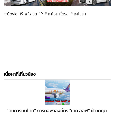
#Covid-19 #โควิด-19 #โคโรน่าไวรัส #โคโรน่า
เนื้อหาที่เกี่ยวข้อง
"คนการบินไทย" ภารกิจพาองค์กร "เทค ออฟ" ฝ่าวิกฤต