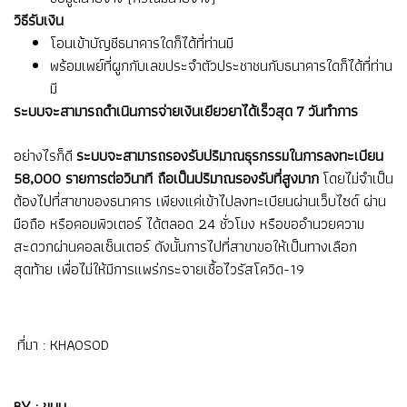
วิธีรับเงิน
โอนเข้าบัญชีธนาคารใดก็ได้ที่ท่านมี
พร้อมเพย์ที่ผูกกับเลขประจำตัวประชาชนกับธนาคารใดก็ได้ที่ท่าน
มี
ระบบจะสามารถดำเนินการจ่ายเงินเยียวยาได้เร็วสุด 7 วันทำการ
อย่างไรก็ดี
ระบบจะสามารถรองรับปริมาณธุรกรรมในการลงทะเบียน
58,000 รายการต่อวินาที ถือเป็นปริมาณรองรับที่สูงมาก
โดยไม่จำเป็น
ต้องไปที่สาขาของธนาคาร เพียงแค่เข้าไปลงทะเบียนผ่านเว็บไซด์ ผ่าน
มือถือ หรือคอมพิวเตอร์ ได้ตลอด 24 ชั่วโมง หรือขออำนวยความ
สะดวกผ่านคอลเซ็นเตอร์ ดังนั้นกา
รไปที่สาขาขอให้เป็นทางเลือก
สุดท้าย เพื่อไม่ให้มีการแพร่กระจายเชื้อไวรัสโควิด-19
ที่มา :
KHAOSOD
BY : ขนุน