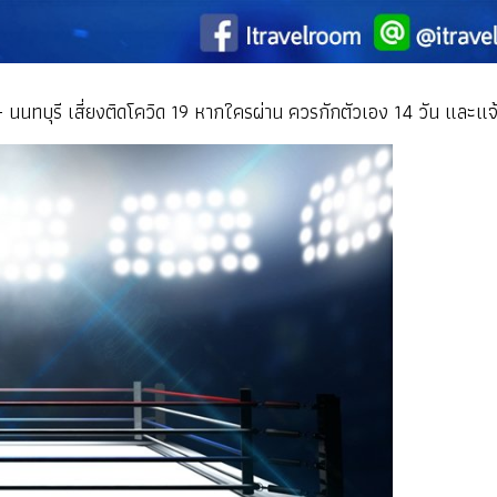
นนทบุรี เสี่ยงติดโควิด 19 หากใครผ่าน ควรกักตัวเอง 14 วัน และแจ้งต