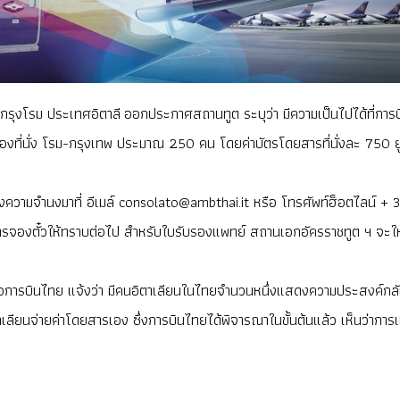
ณ กรุงโรม ประเทศอิตาลี ออกประกาศสถานทูต ระบุว่า มีความเป็นไปได้ที่การบ
องที่นั่ง โรม-กรุงเทพ ประมาณ 250 คน โดยค่าบัตรโดยสารที่นั่งละ 750 ย
ดแสดงความจำนงมาที่ อีเมล์ consolato@ambthai.it หรือ โทรศัพท์ฮ็อตไลน์ 
รจองตั๋วให้ทราบต่อไป สำหรับใบรับรองแพทย์ สถานเอกอัครราชทูต ฯ จะให้ค
ติดต่อการบินไทย แจ้งว่า มีคนอิตาเลียนในไทยจำนวนหนึ่งแสดงความประสงค์กล
ียนจ่ายค่าโดยสารเอง ซึ่งการบินไทยได้พิจารณาในขั้นต้นแล้ว เห็นว่าการเปิดเ