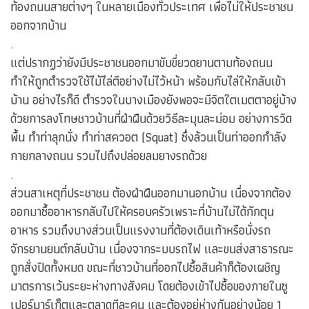
ท้องถนนสายต่างๆ ในหลายเมืองทั่วประเทศ เพื่อไม่ให้ประชาชน
ออกจากบ้าน
.
แต่ปรากฏว่ายังมีประชาชนออกมาขับขี่ยวดยานตามท้องถนน
ทำให้ถูกตำรวจใช้ไม้ไล่ตีอย่างไม่ไว้หน้า พร้อมกับไล่ให้กลับเข้า
บ้าน อย่างไรก็ดี ตำรวจในบางเมืองยังพอจะมีจิตใตเมตตาอยู่บ้าง
ด้วยการลงโทษชาวบ้านที่ฝ่าฝืนด้วยวิธีละมุนละม่อม อย่างการวิด
พื้น ทำท่าลุกนั่ง ทำท่าสควอต (Squat) ซึ่งล้วนเป็นท่าออกกำลัง
กายกลางถนน รวมไปถึงปล่อยลมยางรถด้วย
.
ส่วนสาเหตุที่ประชาชน ต้องฝ่าฝืนออกมานอกบ้าน เนื่องจากต้อง
ออกมาซื้ออาหารกลับไปให้ครอบครัวเพราะที่บ้านไม่ได้กักตุน
อาหาร รวมถึงบางส่วนเป็นแรงงานที่ต้องเดินเท้าหรือนั่งรถ
จักรยานยนต์กลับบ้าน เนื่องจากระบบรถไฟ และขนส่งสาธารณะ
ถูกสั่งปิดทั้งหมด ขณะที่ชาวบ้านที่ออกไปซื้อสินค้าก็ต้องเผชิญ
มาตรการเว้นระยะห่างทางสังคม โดยต้องเข้าไปซื้อของภายในซู
เปอร์มาร์เก็ตและตลาดทีละคน และต้องอยู่ห่างกันอย่างน้อย 1