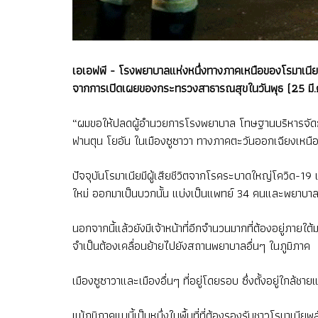
เอเอฟพี - โรงพยาบาลแห่งหนึ่งทางภาคเหนือของโรมาเนีย 
จากการเปิดเผยของกระทรวงสาธารณสุขในวันพุธ (25 มี.ค
“ผมขอให้ปลดผู้อำนวยการโรงพยาบาล โทษฐานบริหารจัดการ
ฟานตุน โยอัน ในเมืองซูซาวา ทางภาคตะวันออกเฉียงเหนื
ปัจจุบันโรมาเนียมีผู้เสียชีวิตจากโรคระบาดใหญ่โควิด-19 แ
ใหม่ ออกมาเป็นบวกนั้น แบ่งเป็นแพทย์ 34 คนและพยาบา
นอกจากนี้แล้วยังมีเจ้าหน้าที่อีกจำนวนมากที่ต้องอยู่ภา
จำเป็นต้องเคลื่อนย้ายไปยังสถานพยาบาลอื่นๆ ในภูมิภาค
เมืองซูซาวาและเมืองอื่นๆ ที่อยู่โดยรอบ ซึ่งตั้งอยู่ใกล
แม้ภูมิภาคแบนี้เป็นหนึ่งในพื้นที่ที่ต้องรองรับชาวโรมาเน