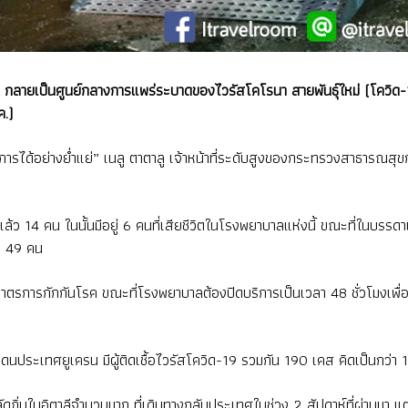
กลายเป็นศูนย์กลางการแพร่ระบาดของไวรัสโคโรนา สายพันธุ์ใหม่ (โควิด-19
.)
ได้อย่างย่ำแย่” เนลู ตาตาลู เจ้าหน้าที่ระดับสูงของกระทรวงสาธารณสุข
อ
ล้ว 14 คน ในนั้นมีอยู่ 6 คนที่เสียชีวิตในโรงพยาบาลแห่งนี้ ขณะที่ในบรรดาเ
ล 49 คน
ยใต้มาตรการกักกันโรค ขณะที่โรงพยาบาลต้องปิดบริการเป็นเวลา 48 ชั่วโมง
้ชายแดนประเทศยูเครน มีผู้ติดเชื้อไวรัสโควิด-19 รวมกัน 190 เคส คิดเป็นกว
ียพลัดถิ่นในอิตาลีจำนวนมาก ที่เดินทางกลับประเทศในช่วง 2 สัปดาห์ที่ผ่านมา