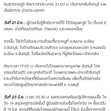
บินสุวรรณภูมิ ต่อมาเวลาประมาณ 21.00 น. เดินทางกลับจันทบุรี และ
เริ่มมีอาการ ปวดกระบอกตา
วันที่ 21 มี.ค. :
ผู้ป่วยเริ่มรู้สึกมีอาการมีไข้ ได้วัดอุณหภูมิ ไอ เจ็บคอ มี
เสมหะ ปวดท้องปวดศีรษะ ถ่ายเหลว และหอบเหนื่อย
จากนั้น ได้เข้าไปรับประทานก๋วยเตี๋ยวขาหมูที่ ต.คมบาง อ.เมือง
จ.จันทบุรี, ไปร้านตัดผมบริเวณคิวรถ แถวชุมชนขนมแปลก ต.หนองบัว
อ.เมือง จ.จันทบุรี, ไปดื่มเบียร์กินอาหาร ที่อู่ต่อเรือพระเจ้าตากสิน
ต่อมาเวลา 17.00 น. เดินทางไปโรงพยาบาลกรุงเทพ-จันทบุรี โดย
รถยนต์ส่วนตัว และถูกส่งตัวมาที่ โรงพยาบาลพระปกเกล้าจันทบุรี
และเข้ารับการรักษาที่ห้องแยกโรคความดันลบ เพื่อเก็บตัวอย่างส่ง
ตรวจไปยังศูนย์วิทยาศาสตร์การแพทย์ที่ 6 จ.ชลบุรี
วันที่ 23 มี.ค. :
เวลา 05.30 น. ผลตรวจทางห้องปฏิบัติการพบเชื้อ โค
วิด-19 สรุปเหตุการณ์ครั้งนี้ ผู้ป่วยมีการรับเชื้อโรคโควิด 19 ตั้งแต่วัน
ที่ 13 มี.ค. สถานที่ที่แหล่งโรคของผู้ป่วยรายนี้ ได้แก่ รับเชื้อจากการใช้